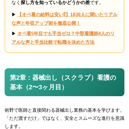
なく
探し方を知っているかどうかの差
です。
▶
【オペ看の給料は安い⁉︎】1838人に聞いたリアル
な声と年収アップ術を徹底公開！
▶
オペ看5年目でも手当ゼロ？中堅看護師4人のリ
アルな声と手当比較で転職を決めた方法
第2章：器械出し（スクラブ）看護の
基本（2〜3ヶ月目）
術野で医師と直接関わる器械出し業務の基本を学びます。
「ただ渡すだけ」ではなく、安全とスムーズな進行を意識
します。