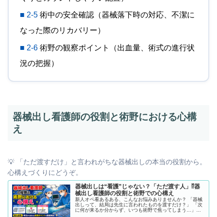
■ 2-5
術中の安全確認（器械落下時の対応、不潔に
なった際のリカバリー）
■ 2-6
術野の観察ポイント（出血量、術式の進行状
況の把握）
器械出し看護師の役割と術野における心構
え
💡 「ただ渡すだけ」と言われがちな器械出しの本当の役割から。
心構えづくりにどうぞ。
器械出しは“看護”じゃない？「ただ渡す人」⁉︎器
械出し看護師の役割と術野での心構え
新人オペ看あるある、こんなお悩みありませんか？ 「器械
出しって、結局は先生に言われたものを渡すだけ？」 「次
に何が来るか分からず、いつも術野で焦ってしまう…」
「無菌操作（清潔操作）の基準がいまいち自信がない」 そ