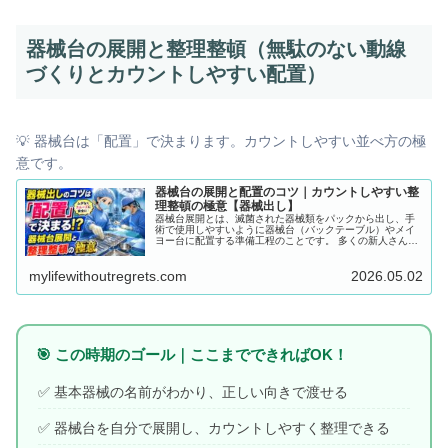
器械台の展開と整理整頓（無駄のない動線
づくりとカウントしやすい配置）
💡 器械台は「配置」で決まります。カウントしやすい並べ方の極
意です。
器械台の展開と配置のコツ｜カウントしやすい整
理整頓の極意【器械出し】
器械台展開とは、滅菌された器械類をパックから出し、手
術で使用しやすいように器械台（バックテーブル）やメイ
ヨー台に配置する準備工程のことです。 多くの新人さんが
誤解しがちですが、これは「単なる並べ作業」ではありま
せん。 器械台展開とは、手術を円滑かつ安全に進めるため
mylifewithoutregrets.com
2026.05.02
の「術野のシステム構築（設計）」なのです。最初の設計
が甘いと、手術の進行に伴って器械台は必ず崩壊し、パニ
ックを引き起こす原因となります。
🎯 この時期のゴール｜ここまでできればOK！
✅ 基本器械の名前がわかり、正しい向きで渡せる
✅ 器械台を自分で展開し、カウントしやすく整理できる