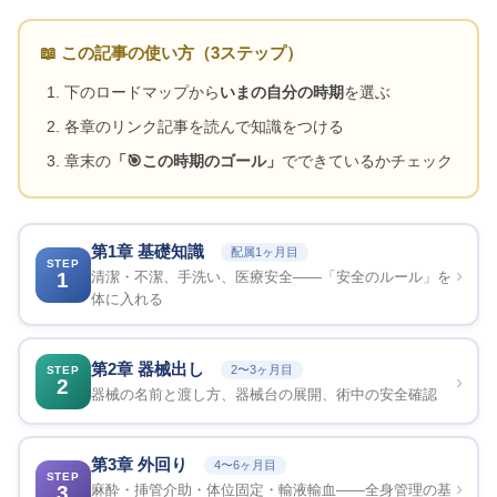
📖 この記事の使い方（3ステップ）
下のロードマップから
いまの自分の時期
を選ぶ
各章のリンク記事を読んで知識をつける
章末の
「🎯この時期のゴール」
でできているかチェック
第1章 基礎知識
配属1ヶ月目
STEP
›
1
清潔・不潔、手洗い、医療安全——「安全のルール」を
体に入れる
第2章 器械出し
2〜3ヶ月目
STEP
›
2
器械の名前と渡し方、器械台の展開、術中の安全確認
第3章 外回り
4〜6ヶ月目
STEP
›
3
麻酔・挿管介助・体位固定・輸液輸血——全身管理の基