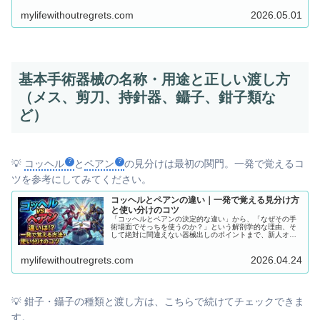
して、指導者側の先輩ナースも… 「手順や動きは教えてい
mylifewithoutregrets.com
2026.05.01
るけど、“器械出しの考え方”を教えきれていない」 そんな
悩みを解決するために、本記事では器械出し看護師の本当
の役割と術野における心構えを徹底解説します。 この記事
を読めば、器械出しの本質的な役割が理解でき、術野での
判断基準が身につきます。新人指導のフレームワークとし
てもそのまま使える内容になっていますので、ぜひ最後ま
でお付き合いください！
基本手術器械の名称・用途と正しい渡し方
（メス、剪刀、持針器、鑷子、鉗子類な
ど）
💡
コッヘル
と
ペアン
の見分けは最初の関門。一発で覚えるコ
ツを参考にしてみてください。
コッヘルとペアンの違い｜一発で覚える見分け方
と使い分けのコツ
「コッヘルとペアンの決定的な違い」から、「なぜその手
術場面でそっちを使うのか？」という解剖学的な理由、そ
して絶対に間違えない器械出しのポイントまで、新人オペ
看が明日からすぐ実践できる知識を徹底解説します。これ
を読めば「コッヘル ペアン 違い」で悩むことはもう二度と
mylifewithoutregrets.com
2026.04.24
ありません！
💡 鉗子・鑷子の種類と渡し方は、こちらで続けてチェックできま
す。