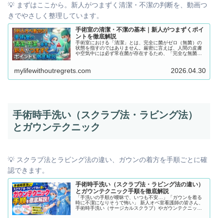
💡 まずはここから。新人がつまずく清潔・不潔の判断を、動画つ
きでやさしく整理しています。
手術室の清潔・不潔の基本｜新人がつまずくポイ
ントを徹底解説
手術室における「清潔」とは、完全に菌がゼロ（無菌）の
状態を指すのではありません。厳密に言えば、人間の皮膚
や空気中には必ず常在菌が存在するため、「完全な無菌」
を作ることは不可能です。 では清潔とは何か？それは「患
者さんの手術部位に、感染の原因となる菌を持ち込まな
mylifewithoutregrets.com
2026.04.30
い・触れさせない状態」のことです。滅菌されたガウンや
手袋、ドレープを使用して、病原微生物の侵入経路を絶つ
ことが目的です。
手術時手洗い（スクラブ法・ラビング法）
とガウンテクニック
💡 スクラブ法とラビング法の違い、ガウンの着方を手順ごとに確
認できます。
手術時手洗い（スクラブ法・ラビング法の違い）
とガウンテクニック手順を徹底解説
「手洗いの手順が曖昧で、いつも不安…」「ガウンを着る
時に不潔になりそうで怖い」 新人オペ室看護師の皆さん、
手術時手洗い（サージカルスクラブ）やガウンテクニック
に苦手意識を持っていませんか？ 「スクラブ法とラビング