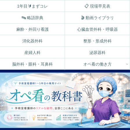
1年目🔰まずコレ
📋 現場早見表
🔤 略語辞典
🎬 動画ライブラリ
麻酔・外回り看護
心臓血管外科・呼吸器
消化器外科
整形・形成外科
産婦人科
泌尿器科
脳外科・眼科・耳鼻科
オペ看の働き方