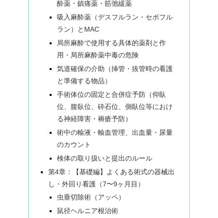
酔薬・鎮痛薬・筋弛緩薬
吸入麻酔薬（デスフルラン・セボフル
ラン）とMAC
局所麻酔で使用する具体的薬剤と作
用・局所麻酔薬中毒の危険
気道確保の介助（挿管・抜管時の看護
と準備する物品）
手術体位の固定と合併症予防（仰臥
位、腹臥位、砕石位、側臥位等におけ
る神経障害・褥瘡予防）
術中の輸液・輸血管理、出血量・尿量
のカウント
検体の取り扱いと提出のルール
第4章：【基礎編】よくある術式の器械出
し・外回り看護（7〜9ヶ月目）
虫垂切除術（アッペ）
鼠径ヘルニア根治術