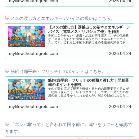
mylifewithoutregrets.com
2026.04.24
鉗子付き）の扱い方まで、針刺し事故ゼロ＆ドクターがス
ムーズに縫える器械出しの極意を徹底解説します。基本を
制して、安全第一の手術室ナースを目指しましょう！
💡 メスの渡し方とエネルギーデバイスの扱いはこちら。
【メスの渡し方】器械出しの基本とエネルギーデ
バイス（電気メス・リガシュア他）を解説
手術に欠かせない「皮膚・組織を切る器具」。その代表格
が「メス」ならびに電気メスなどの「エネルギーデバイ
ス」です。これらは手術を劇的に進める最強の武器である
一方、一歩扱いを間違えれば患者さんや医療スタッフの大
事故（切創、熱傷など）に直結する最も危険な器具でもあ
mylifewithoutregrets.com
2026.04.24
ります。 この記事では、メスの基本（円刃・尖刃の違いと
安全な渡し方）から、近年欠かせなくなった3大エネルギー
デバイス（電気メス、リガシュア、ハーモニック）の仕組
みと違いまで、現場で必ず役立つ知識を徹底解説します！
💡 筋鉤（扁平鉤・フリッチ）のポイントはこちら。
筋鉤(扁平鉤・フリッチ)の種類と渡し方｜開創器
械のポイントを解説
その術野を広げて視界を確保するための最重要アイテムが
「筋鉤（きんこう・レトラクター）」です。一見ただの金
属の板に見えるかもしれませんが、深さや目的に応じた
「サイズ選択」と「渡し方」には、明確なルールが存在し
ます。 この記事では、扁平鉤やフリッチなどの代表的な筋
mylifewithoutregrets.com
2026.04.24
鉤の役割から、ドクターが「おっ、分かってるな」と思う
ようなスムーズな器械出しのコツ・注意点までをわかりや
すく解説します！
💡 「エレバ取って」と言われて困る前に。違いをサクッと確認で
きます。