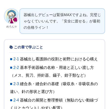
器械出しデビューは緊張MAXですよね。完璧じ
ゃなくていいんです。「安全に渡せる」が最初
めろん🍈
の合格ライン！
📚 この章で学ぶこと
■ 2-1
器械出し看護師の役割と術野における心構え
■ 2-2
基本手術器械の名称・用途と正しい渡し方
（メス、剪刀、持針器、鑷子、鉗子類など）
■ 2-3
縫合糸・縫合針の基礎（吸収糸・非吸収糸の
違い、針の形状と選び方）
■ 2-4
器械台の展開と整理整頓（無駄のない動線づ
くりとカウントしやすい配置）