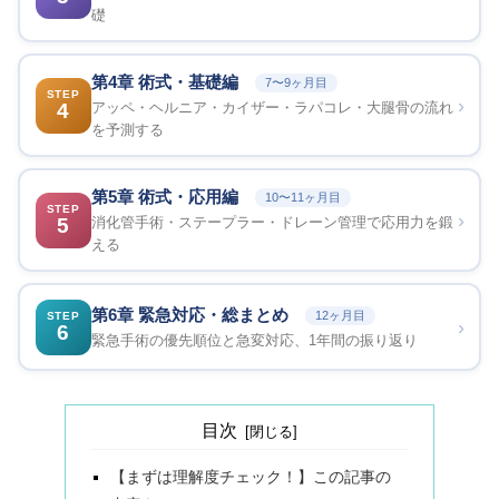
礎
第4章 術式・基礎編
7〜9ヶ月目
STEP
›
4
アッペ・ヘルニア・カイザー・ラパコレ・大腿骨の流れ
を予測する
第5章 術式・応用編
10〜11ヶ月目
STEP
›
5
消化管手術・ステープラー・ドレーン管理で応用力を鍛
える
第6章 緊急対応・総まとめ
12ヶ月目
STEP
›
6
緊急手術の優先順位と急変対応、1年間の振り返り
目次
【まずは理解度チェック！】この記事の