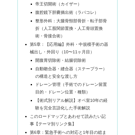
帝王切開術（カイザー）
腹腔鏡下胆嚢摘出術（ラパコレ）
整形外科：大腿骨頸部骨折・転子部骨
折（人工股関節置換・人工骨頭置換
術・骨接合術）
第5章：【応用編】外科・中規模手術の器
械出し・外回り（10〜11ヶ月目）
開腹胃切除術・結腸切除術
自動吻合器・縫合器（ステープラー）
の構造と安全な渡し方
ドレーン管理（手術でのドレーン留置
目的・ドレーン位置・種類）
【術式別リアル解説】オペ室10年の経
験を完全言語化した手術解説
このロードマップとあわせて読みたい記
事【テーマ別リンク集】
第6章：緊急手術への対応と1年目の総ま