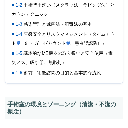
■ 1-2
手術時手洗い（スクラブ法・ラビング法）と
ガウンテクニック
■ 1-3
感染管理と滅菌法・消毒法の基本
■ 1-4
医療安全とリスクマネジメント（
タイムアウ
ト
、針・
ガーゼカウント
、患者誤認防止）
■ 1-5
基本的なME機器の取り扱いと安全使用（電
気メス、吸引器、無影灯）
■ 1-6
術前・術後訪問の目的と基本的な流れ
手術室の環境とゾーニング（清潔・不潔の
概念）