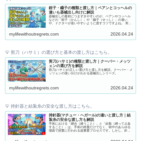
鉗子・鑷子の種類と渡し方｜ペアンとコッヘルの
違いも器械出し向けに解説
器械出しの最初につまずきやすいのが、ペアンやコッヘル
などの「鉗子（かんし）」や「鑷子（せっし）」の違い
や、ドクターが使いやすいように渡すコツですよね。 実
は、鉗子・鑷子にはそれぞれ「なぜその形状で、どんな組
織に使うのか」という明確な理由があります。 この記事で
mylifewithoutregrets.com
2026.04.24
は、新人オペ看が必ず直面する鉗子の基礎知識から、スム
ーズな渡し方・よくある失敗への対策まで、現場で「明日
からすぐに使える」知識を徹底解説します。これを読め
ば、もう鉗子出しで迷うことはなくなります！一緒に不安
を解消して自信を持っていきましょう！
💡 剪刀（ハサミ）の選び方と基本の渡し方はこちら。
剪刀(ハサミ)の種類と渡し方｜クーパー・メッツ
ェンの選び方を解説
剪刀(ハサミ)の正しい選び方と渡し方を解説。クーパー・メ
ッツェンの使い分けがわかる器械出しシリーズ。
mylifewithoutregrets.com
2026.04.24
💡 持針器と結紮糸の安全な渡し方はこちら。
持針器(マチュー・ヘガール)の違いと渡し方｜結
紮糸の安全な渡し方も解説
手術における「縫合（縫うこと）」と「結紮（縛って止血
すること）」は、手術の終盤だけでなく、術中のあらゆる
場面で頻繁に行われる超重要プロセスです。しかし、針や
糸は細かくて絡まりやすく、何よりも「針刺し事故」とい
う重大な危険が伴います。 この記事では、持針器（マチュ
ー・ヘガール）の違いや安全な渡し方、結紮糸（糸のみ・