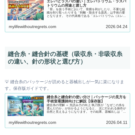
エレバとラスパの違い｜エレバトリウム・ラスパ
トリウムの用途と渡し方
「骨」を扱う手術において、骨膜を剥がしたり、不要な組
織を削り取ったりする「剥離・除去する器具」は手術の要
となります。 その代表格である「エレバトリウム（エレ
バ）」と「ラスパトリウム（ラスパ）」の名前の響きが似
ていて、手術中に混乱してしまう新人は非常に多いです。
mylifewithoutregrets.com
2026.04.24
この記事では、エレバトリウムとラスパトリウムの違い、
さらに鋭匙などの除去構造を徹底解剖。「どうしてその向
きで渡す必要があるのか？」という理由までセットで分か
りやすく解説します！
縫合糸・縫合針の基礎（吸収糸・非吸収糸
の違い、針の形状と選び方）
💡 縫合糸のパッケージが読めると器械出しが一気に楽になりま
す。保存版ガイドです。
縫合糸と縫合針の使い分け｜パッケージの見方を
手術室看護師向けに解説【保存版】
縫合糸の理解 ＝ 先読み力の向上 執刀医が「なぜこの糸を
選んだのか」が分かるようになると、 次に行われる操作が
自然と見えるようになります。 その結果、器械出しは「た
だ渡す作業」から「意図を持って支える仕事」へと変わ
り、 手術そのものが驚くほど理解できるようになります。
mylifewithoutregrets.com
2026.04.11
この記事では、数多くある縫合糸・縫合針の中から、 臨床
現場で本当によく使われるものだけに絞り、 それぞれの特
徴・使い分けの理由・現場での考え方を、実践に直結する
形でわかりやすく解説していきます。