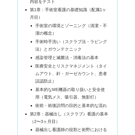
内容をテスト
第1章：手術室看護の基礎知識（配属1ヶ
月目）
手術室の環境とゾーニング（清潔・不
潔の概念）
手術時手洗い（スクラブ法・ラビング
法）とガウンテクニック
感染管理と滅菌法・消毒法の基本
医療安全とリスクマネジメント（タイ
ムアウト、針・ガーゼカウント、患者
誤認防止）
基本的なME機器の取り扱いと安全使
用（電気メス、吸引器、無影灯）
術前・術後訪問の目的と基本的な流れ
第2章：器械出し（スクラブ）看護の基本
（2〜3ヶ月目）
器械出し看護師の役割と術野における