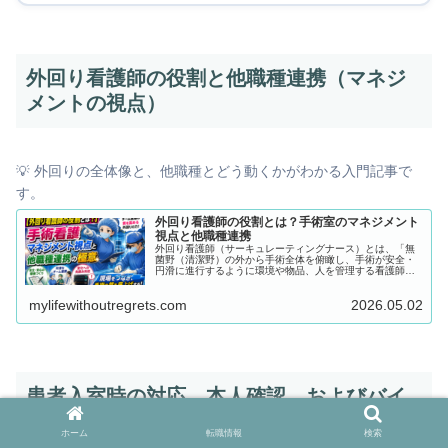
外回り看護師の役割と他職種連携（マネジ
メントの視点）
💡 外回りの全体像と、他職種とどう動くかがわかる入門記事で
す。
外回り看護師の役割とは？手術室のマネジメント
視点と他職種連携
外回り看護師（サーキュレーティングナース）とは、「無
菌野（清潔野）の外から手術全体を俯瞰し、手術が安全・
円滑に進行するように環境や物品、人を管理する看護師」
です。 日本手術看護学会などのガイドラインにおいても、
周術期看護における非常に重要な役割として位置づけられ
mylifewithoutregrets.com
2026.05.02
ており、患者の代弁者（アドボケーター）としての機能も
求められます。
患者入室時の対応、本人確認、およびバイ
タルサインモニタリングの装着
ホーム
転職情報
検索