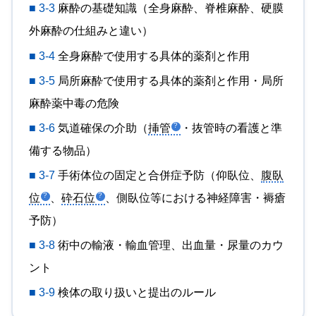
■ 3-3
麻酔の基礎知識（全身麻酔、脊椎麻酔、硬膜
外麻酔の仕組みと違い）
■ 3-4
全身麻酔で使用する具体的薬剤と作用
■ 3-5
局所麻酔で使用する具体的薬剤と作用・局所
麻酔薬中毒の危険
■ 3-6
気道確保の介助（
挿管
・抜管時の看護と準
備する物品）
■ 3-7
手術体位の固定と合併症予防（仰臥位、
腹臥
位
、
砕石位
、側臥位等における神経障害・褥瘡
予防）
■ 3-8
術中の輸液・輸血管理、出血量・尿量のカウ
ント
■ 3-9
検体の取り扱いと提出のルール