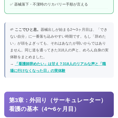
✅ 器械落下・不潔時のリカバリー手順が言える
🌱
ここでひと息。
器械出しが始まる2〜3ヶ月目は、「でき
ない自分」に一番落ち込みやすい時期です。もし「辞めた
い」が頭をよぎっても、それはあなたが弱いからではあり
ません。同じ道を通ってきた318人の声と、めろん自身の実
体験をまとめました。
→
「看護師辞めたい」は甘え？318人のリアルな声と「職
場に行けなくなった日」の実体験
第3章：外回り（サーキュレーター）
看護の基本（4〜6ヶ月目）