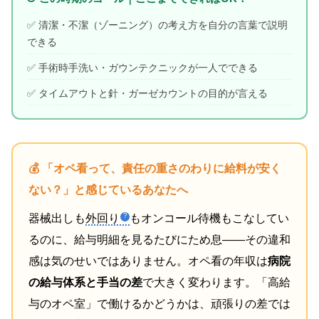
✅ 清潔・不潔（ゾーニング）の考え方を自分の言葉で説明
できる
✅ 手術時手洗い・ガウンテクニックが一人でできる
✅ タイムアウトと針・ガーゼカウントの目的が言える
💰 「オペ看って、責任の重さのわりに給料が安く
ない？」と感じているあなたへ
器械出しも
外回り
もオンコール待機もこなしてい
るのに、給与明細を見るたびにため息——その違和
感は気のせいではありません。オペ看の年収は
病院
の給与体系と手当の差
で大きく変わります。「高給
与のオペ室」で働けるかどうかは、頑張りの差では