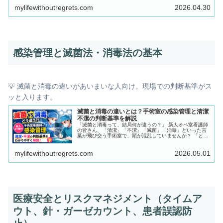
法って結局どう違うの？」「先輩によって手洗いのやり方
mylifewithoutregrets.com
2026.04.30
が微妙に違う気がする…」と混乱している人も多いはずで
す。 一方、指導者の皆さんも、「手順は教えているけれ
ど、なぜその順番なのかという『根拠』まではうまく説明
できていない」「新人が自己流の手洗いになってしまって
いる」と悩まれることが多いテーマです。 この記事では、
手術時手洗いの目的から、スクラブ法・ラビング法の違い
と正しい手順、そしてガウンテクニックのコツとNG行動ま
でを徹底的に解説します。
感染管理と滅菌法・消毒法の基本
💡 滅菌と消毒の違いがあいまいな人向け。現場での判断基準がス
ッと入ります。
滅菌と消毒の違いとは？手術室の感染管理と清潔
不潔の判断基準を解説
「滅菌と消毒って、結局何が違うの？」 新人オペ室看護師
の皆さん、「清潔」「不潔」「滅菌」「消毒」といった言
葉が飛び交う手術室で、頭が混乱していませんか？ 「とり
あえず触らなければ安全だよね…」「なんとなくで動いて
先輩に怒られたけれど、理由がよく分からない」と不安を
mylifewithoutregrets.com
2026.05.01
抱えながら業務をこなしている方も多いはずです。 この記
事では、手術室における感染管理の基本原則から、滅菌と
消毒の明確な違い、そして現場で迷わない「清潔・不潔」
の判断軸までを徹底解説します。
医療安全とリスクマネジメント（タイムア
ウト、針・ガーゼカウント、患者誤認防