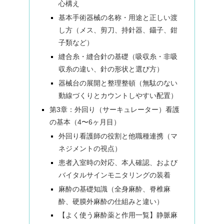
心構え
基本手術器械の名称・用途と正しい渡
し方（メス、剪刀、持針器、鑷子、鉗
子類など）
縫合糸・縫合針の基礎（吸収糸・非吸
収糸の違い、針の形状と選び方）
器械台の展開と整理整頓（無駄のない
動線づくりとカウントしやすい配置）
第3章：外回り（サーキュレーター）看護
の基本（4〜6ヶ月目）
外回り看護師の役割と他職種連携（マ
ネジメントの視点）
患者入室時の対応、本人確認、および
バイタルサインモニタリングの装着
麻酔の基礎知識（全身麻酔、脊椎麻
酔、硬膜外麻酔の仕組みと違い）
【よく使う麻酔薬と作用一覧】静脈麻