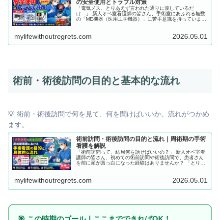
の安全使用とトラブル対策
「電気メス、とりあえず言われた通りに渡しているだ
け…」 新人オペ室看護師の皆さん、手術室にあふれる無数
の「ME機器（医用工学機器）」に苦手意識を持っていませ
んか？ 「吸引器のトラブル対応に自信がない」「エラー音
が鳴るたびにビクビクしている」という経験は、多くの新
mylifewithoutregrets.com
2026.05.01
人が通る道です。 一方、指導者の皆さんも、「機器の『操
作手順』は教えているけれど、それに潜む『危険性や仕組
み』までは新人に伝えきれていない」と悩むことが多い分
野でもあります。 この記事では、手術室で最も頻繁に使用
される電気メス・吸引器・内視鏡外科手術機器を中心に、
ME機器の安全使用の本質と事故を防ぐための具体行動を徹
底解説します。
術前・術後訪問の目的と基本的な流れ
💡 術前・術後訪問で何を見て、何を聞けばいいか。流れがつかめ
ます。
術前訪問・術後訪問の目的と流れ｜周術期の手術
看護を解説
「術前訪問って、結局何を話せばいいの？」 新人オペ室看
護師の皆さん、初めての術前訪問や術後訪問で、患者さん
を前に頭が真っ白になった経験はありませんか？ 「とりあ
えず挨拶して、パンフレットを読んで終わってしまった」
「術後訪問で何を見ればいいのか分からない…」と、ただ
mylifewithoutregrets.com
2026.05.01
の「顔見せ」になってしまっている新人は少なくありませ
ん。 指導者の方も、「やり方は教えているけれど、それが
『なぜ必要なのか』という本質的な意味を新人に伝えきれ
ていない」と悩むことが多いのではないでしょうか。 この
記事では、手術室看護師の核となる「周術期看護」におけ
る術前訪問・術後訪問の目的と具体的な流れを徹底解説し
ます。
🎯 この時期のゴール｜ここまでできればOK！