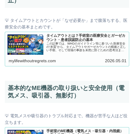
止）
💡 タイムアウトとカウントが「なぜ必要か」まで腹落ちする、医
療安全の基本まとめです。
タイムアウトとは？手術室の医療安全とガーゼカ
ウント・患者誤認防止の基本
この記事では、WHOのガイドライン等に基づいた医療安全
の“本質”から、タイムアウトやガーゼカウントの根拠と正し
い手順、そして現場の事故を未然に防ぐための思考法まで
を徹底解説します。 この記事を読めば、各安全行動の根拠
が明確に説明できるようになり、どんなに忙しい現場でも
mylifewithoutregrets.com
2026.05.01
事故を防ぐ「ブレない判断軸」が身につきます！指導にも
そのまま使えるフレーズが満載ですので、ぜひ最後までご
覧ください。
基本的なME機器の取り扱いと安全使用（電
気メス、吸引器、無影灯）
💡 電気メスや吸引器のトラブル対応まで。機器が苦手な人ほど役
立ちます。
手術室のME機器（電気メス・吸引器・内視鏡）