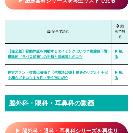
▶ 泌尿器科シリーズを再生リストで見る
🎬 動
📖 記事で読む
画で観
る
【完全版】腎動静脈を切離するタイミングはいつ？腹腔鏡下腎
▶ 観
摘除術（ラパロ腎摘）の手順と器械出しのコツ
る
尿管ステント抜去は激痛？【体験談10選】痛みのリアルと不安
▶ 観
を和らげるコツ｜女性・男性別に紹介
る
脳外科・眼科・耳鼻科の動画
▶ 脳外科・眼科・耳鼻科シリーズを再生リ