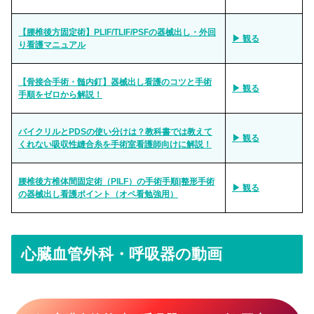
【腰椎後方固定術】PLIF/TLIF/PSFの器械出し・外回
▶ 観る
り看護マニュアル
【骨接合手術・髄内釘】器械出し看護のコツと手術
▶ 観る
手順をゼロから解説！
バイクリルとPDSの使い分けは？教科書では教えて
▶ 観る
くれない吸収性縫合糸を手術室看護師向けに解説！
腰椎後方椎体間固定術（PILF）の手術手順|整形手術
▶ 観る
の器械出し看護ポイント（オペ看勉強用）
心臓血管外科・呼吸器の動画