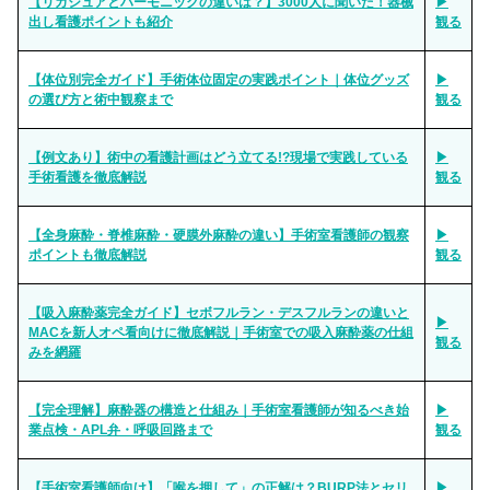
【リガシュアとハーモニックの違いは？】3000人に聞いた！器械
▶
出し看護ポイントも紹介
観る
【体位別完全ガイド】手術体位固定の実践ポイント｜体位グッズ
▶
の選び方と術中観察まで
観る
【例文あり】術中の看護計画はどう立てる!?現場で実践している
▶
手術看護を徹底解説
観る
【全身麻酔・脊椎麻酔・硬膜外麻酔の違い】手術室看護師の観察
▶
ポイントも徹底解説
観る
【吸入麻酔薬完全ガイド】セボフルラン・デスフルランの違いと
▶
MACを新人オペ看向けに徹底解説｜手術室での吸入麻酔薬の仕組
観る
みを網羅
【完全理解】麻酔器の構造と仕組み｜手術室看護師が知るべき始
▶
業点検・APL弁・呼吸回路まで
観る
【手術室看護師向け】「喉を押して」の正解は？BURP法とセリ
▶