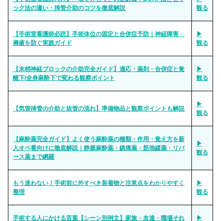
ック法の違い・挿管介助のコツを徹底解説
観る
【手術室看護師必読】手術体位の固定と合併症予防｜神経障害・
▶
褥瘡を防ぐ実践ガイド
観る
【末梢神経ブロックの介助完全ガイド】適応・薬剤・合併症と覚
▶
醒下/全身麻酔下で変わる観察ポイント
観る
▶
【気管挿管の介助と抜管の流れ】準備物品と観察ポイントも解説
観る
【麻酔薬完全ガイド】よく使う麻酔薬の種類・作用・覚え方を新
▶
人オペ看向けに徹底解説｜静脈麻酔薬・鎮痛薬・筋弛緩薬・リバ
観る
ース薬まで網羅
もう迷わない！手術前に外すべき装着物と注意点をわかりやすく
▶
整理
観る
手術する人にかける言葉【シーン別例文】家族・友達・職場それ
▶