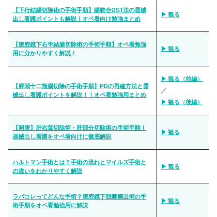
【下行結腸切除術の手術手順】腸吻合DST法の器械
▶ 観る
出し看護ポイントも解説｜オペ看向け勉強まとめ
【腹腔鏡下右半結腸切除術の手術手順】オペ看勉強
▶ 観る
用に分かりやすく解説！
▶ 観る（前編）
【膵頭十二指腸切除の手術手順】PDの再建方法と器
／
械出し看護ポイントを解説！｜オペ看勉強用まとめ
▶ 観る（後編）
【開腹】肝右葉切除術・肝部分切除術の手術手順｜
▶ 観る
器械出し看護をオペ看向けに徹底解説
ハルトマン手術とは？手術の流れとマイルズ手術と
▶ 観る
の違いをわかりやすく解説
ラパコレってどんな手術？腹腔鏡下胆嚢摘出術の手
▶ 観る
術手順をオペ看勉強用に解説