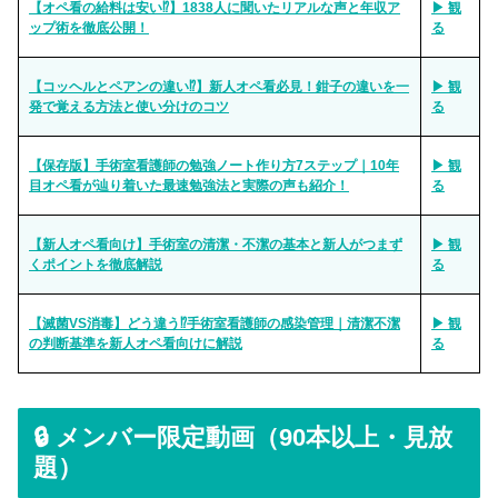
【オペ看の給料は安い⁉︎】1838人に聞いたリアルな声と年収ア
▶ 観
ップ術を徹底公開！
る
【コッヘルとペアンの違い⁉︎】新人オペ看必見！鉗子の違いを一
▶ 観
発で覚える方法と使い分けのコツ
る
【保存版】手術室看護師の勉強ノート作り方7ステップ｜10年
▶ 観
目オペ看が辿り着いた最速勉強法と実際の声も紹介！
る
【新人オペ看向け】手術室の清潔・不潔の基本と新人がつまず
▶ 観
くポイントを徹底解説
る
【滅菌VS消毒】どう違う⁉︎手術室看護師の感染管理｜清潔不潔
▶ 観
の判断基準を新人オペ看向けに解説
る
🔒 メンバー限定動画（90本以上・見放
題）