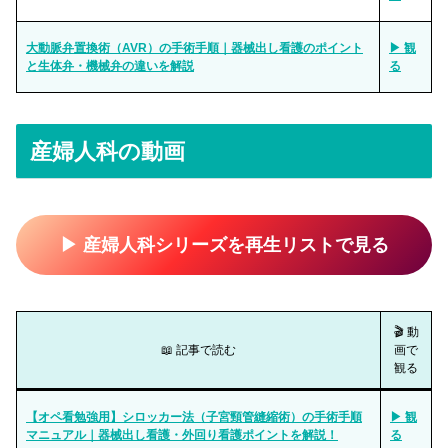
大動脈弁置換術（AVR）の手術手順｜器械出し看護のポイント
▶ 観
と生体弁・機械弁の違いを解説
る
産婦人科の動画
▶ 産婦人科シリーズを再生リストで見る
🎬 動
📖 記事で読む
画で
観る
【オペ看勉強用】シロッカー法（子宮頸管縫縮術）の手術手順
▶ 観
マニュアル｜器械出し看護・外回り看護ポイントを解説！
る