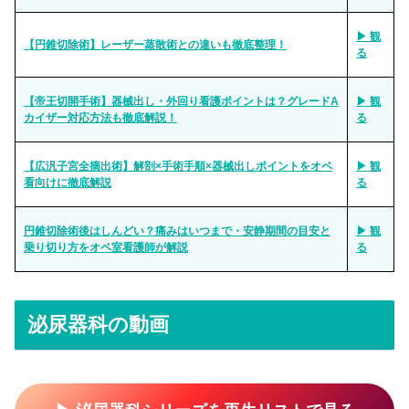
▶ 観
【円錐切除術】レーザー蒸散術との違いも徹底整理！
る
【帝王切開手術】器械出し・外回り看護ポイントは？グレードA
▶ 観
カイザー対応方法も徹底解説！
る
【広汎子宮全摘出術】解剖×手術手順×器械出しポイントをオペ
▶ 観
看向けに徹底解説
る
円錐切除術後はしんどい？痛みはいつまで・安静期間の目安と
▶ 観
乗り切り方をオペ室看護師が解説
る
泌尿器科の動画