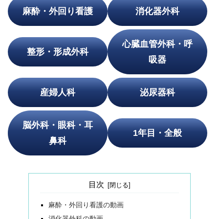
麻酔・外回り看護
消化器外科
心臓血管外科・呼
整形・形成外科
吸器
産婦人科
泌尿器科
脳外科・眼科・耳
1年目・全般
鼻科
目次
麻酔・外回り看護の動画
消化器外科の動画