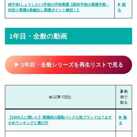
硝子体(しょうしたい)手術の手術看護【眼科手術の看護手順・
▶ 観
外回り看護&器械出し看護ポイント解説！】
る
1年目・全般の動画
▶ 1年目・全般シリーズを再生リストで見る
🎬 動
📖 記事で読む
画で
観る
【2900人に聞いた】看護師の通勤バッグ人気ブランドは？おす
▶ 観
すめランキングと選び方
る