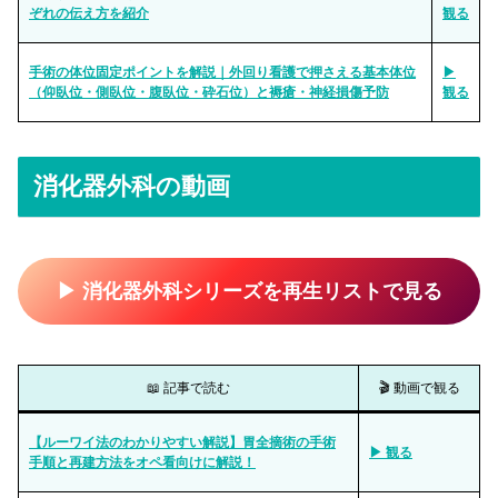
ぞれの伝え方を紹介
観る
手術の体位固定ポイントを解説｜外回り看護で押さえる基本体位
▶
（仰臥位・側臥位・腹臥位・砕石位）と褥瘡・神経損傷予防
観る
消化器外科の動画
▶ 消化器外科シリーズを再生リストで見る
📖 記事で読む
🎬 動画で観る
【ルーワイ法のわかりやすい解説】胃全摘術の手術
▶ 観る
手順と再建方法をオペ看向けに解説！