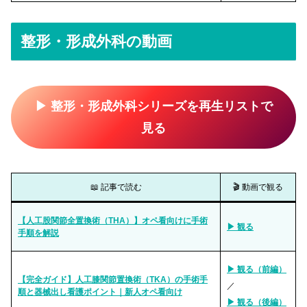
整形・形成外科の動画
▶ 整形・形成外科シリーズを再生リストで
見る
📖 記事で読む
🎬 動画で観る
【人工股関節全置換術（THA）】オペ看向けに手術
▶ 観る
手順を解説
▶ 観る（前編）
【完全ガイド】人工膝関節置換術（TKA）の手術手
／
順と器械出し看護ポイント｜新人オペ看向け
▶ 観る（後編）