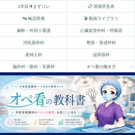
1年目🔰まずコレ
📋 現場早見表
🔤 略語辞典
🎬 動画ライブラリ
麻酔・外回り看護
心臓血管外科・呼吸器
消化器外科
整形・形成外科
産婦人科
泌尿器科
脳外科・眼科・耳鼻科
オペ看の働き方