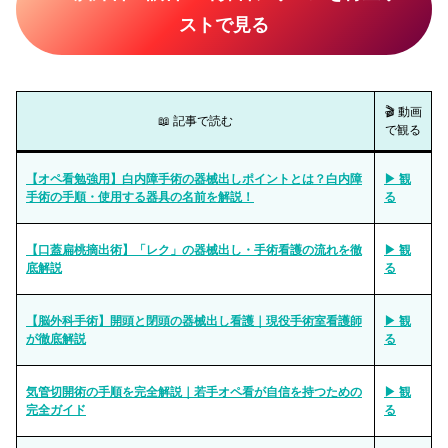
ストで見る
🎬 動画
📖 記事で読む
で観る
【オペ看勉強用】白内障手術の器械出しポイントとは？白内障
▶ 観
手術の手順・使用する器具の名前を解説！
る
【口蓋扁桃摘出術】「レク」の器械出し・手術看護の流れを徹
▶ 観
底解説
る
【脳外科手術】開頭と閉頭の器械出し看護｜現役手術室看護師
▶ 観
が徹底解説
る
気管切開術の手順を完全解説｜若手オペ看が自信を持つための
▶ 観
完全ガイド
る