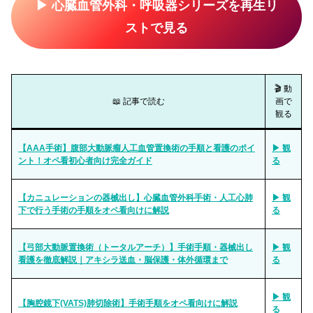
▶ 心臓血管外科・呼吸器シリーズを再生リ
ストで見る
🎬 動
📖 記事で読む
画で
観る
【AAA手術】腹部大動脈瘤人工血管置換術の手順と看護のポイ
▶ 観
ント！オペ看初心者向け完全ガイド
る
【カニュレーションの器械出し】心臓血管外科手術・人工心肺
▶ 観
下で行う手術の手順をオペ看向けに解説
る
【弓部大動脈置換術（トータルアーチ）】手術手順・器械出し
▶ 観
看護を徹底解説｜アキシラ送血・脳保護・体外循環まで
る
▶ 観
【胸腔鏡下(VATS)肺切除術】手術手順をオペ看向けに解説
る