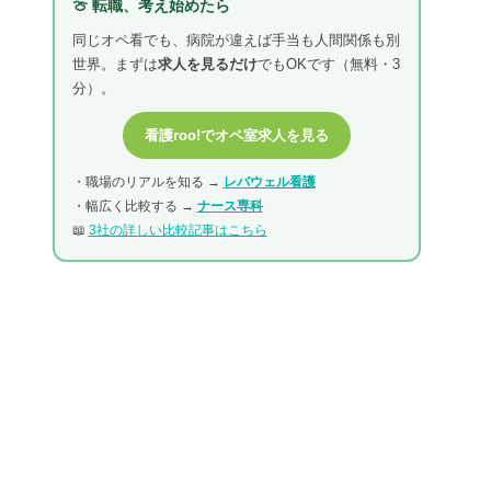
🍈 転職、考え始めたら
同じオペ看でも、病院が違えば手当も人間関係も別
世界。まずは
求人を見るだけ
でもOKです（無料・3
分）。
看護roo!でオペ室求人を見る
・職場のリアルを知る →
レバウェル看護
・幅広く比較する →
ナース専科
📖
3社の詳しい比較記事はこちら