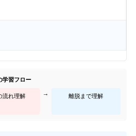
の学習フロー
→
の流れ理解
離脱まで理解