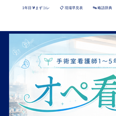
1年目🔰まずコレ
📋 現場早見表
🔤 略語辞典