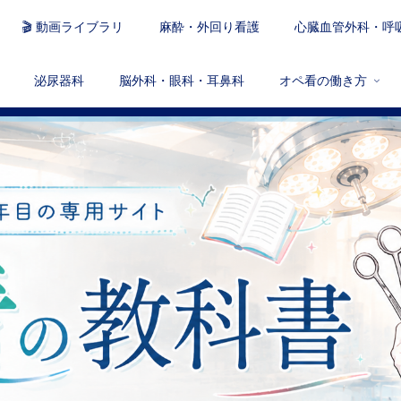
🎬 動画ライブラリ
麻酔・外回り看護
心臓血管外科・呼
泌尿器科
脳外科・眼科・耳鼻科
オペ看の働き方