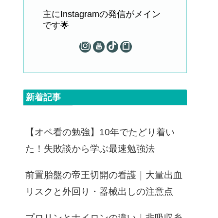
主にInstagramの発信がメイン
です🌟
新着記事
【オペ看の勉強】10年でたどり着い
た！失敗談から学ぶ最速勉強法
前置胎盤の帝王切開の看護｜大量出血
リスクと外回り・器械出しの注意点
プロリンとナイロンの違い｜非吸収糸