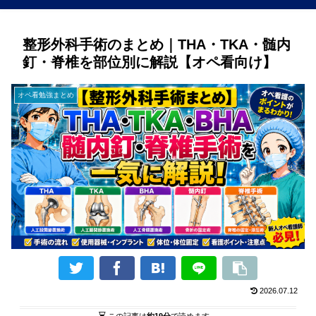
整形外科手術のまとめ｜THA・TKA・髄内
釘・脊椎を部位別に解説【オペ看向け】
オペ看勉強まとめ
2026.07.12
この記事は
約19分
で読めます。