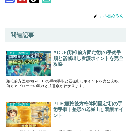
オペ看めろん
関連記事
ACDF(頚椎前方固定術)の手術手
整形・形成外科
順と器械出し看護ポイントを完全
攻略
頚椎前方固定術(ACDF)の手術手順と器械出しポイントを完全攻略。
前方アプローチの流れと注意点がわかります。
PLIF(腰椎後方椎体間固定術)の手
整形・形成外科
術手順｜整形の器械出し看護ポイ
ント