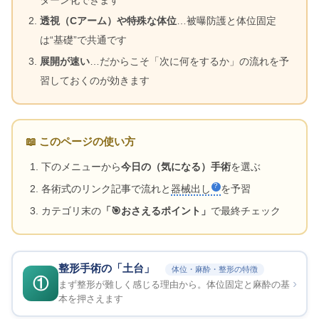
透視（Cアーム）や特殊な体位
…被曝防護と体位固定
は“基礎”で共通です
展開が速い
…だからこそ「次に何をするか」の流れを予
習しておくのが効きます
📖 このページの使い方
下のメニューから
今日の（気になる）手術
を選ぶ
各術式のリンク記事で流れと
器械出し
を予習
カテゴリ末の
「🎯おさえるポイント」
で最終チェック
整形手術の「土台」
体位・麻酔・整形の特徴
①
›
まず整形が難しく感じる理由から。体位固定と麻酔の基
本を押さえます