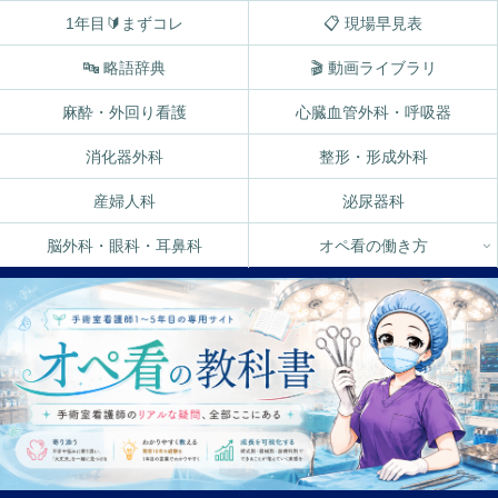
1年目🔰まずコレ
📋 現場早見表
🔤 略語辞典
🎬 動画ライブラリ
麻酔・外回り看護
心臓血管外科・呼吸器
消化器外科
整形・形成外科
産婦人科
泌尿器科
脳外科・眼科・耳鼻科
オペ看の働き方