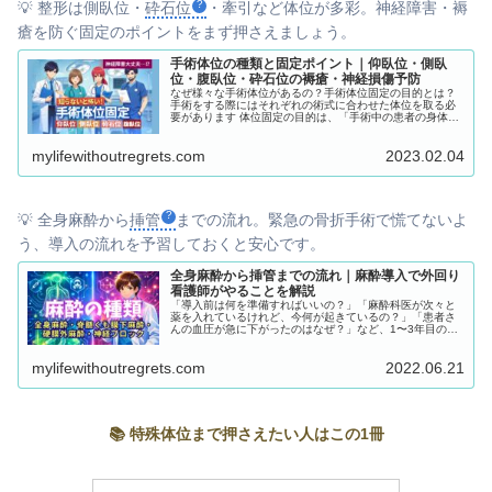
💡 整形は側臥位・
砕石位
・牽引など体位が多彩。神経障害・褥
瘡を防ぐ固定のポイントをまず押さえましょう。
手術体位の種類と固定ポイント｜仰臥位・側臥
位・腹臥位・砕石位の褥瘡・神経損傷予防
なぜ様々な手術体位があるの？手術体位固定の目的とは？
手術をする際にはそれぞれの術式に合わせた体位を取る必
要があります 体位固定の目的は、「手術中の患者の身体へ
の負担を軽減させた上で、手術をより安全に行うため」な
のです そして、このように「どのような手術を行うのか」
mylifewithoutregrets.com
2023.02.04
によって「手術体位」も変わるのです
💡 全身麻酔から
挿管
までの流れ。緊急の骨折手術で慌てないよ
う、導入の流れを予習しておくと安心です。
全身麻酔から挿管までの流れ｜麻酔導入で外回り
看護師がやることを解説
「導入前は何を準備すればいいの？」「麻酔科医が次々と
薬を入れているけれど、今何が起きているの？」「患者さ
んの血圧が急に下がったのはなぜ？」など、1〜3年目のオ
ペ看にとっては、麻酔の流れが掴めず、ただ指示を待つだ
けになってしまいがちです。しかし、麻酔の仕組みや種
mylifewithoutregrets.com
2022.06.21
類、導入のパターンを理解することで、麻酔科医の次の行
動が予測でき、患者さんの安全を守る「先回りの看護」が
できるようになります。
📚 特殊体位まで押さえたい人はこの1冊