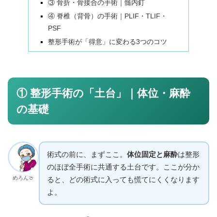
③ 骨折・骨接合の手術｜髄内釘
④ 脊椎（背骨）の手術｜PLIF・TLIF・
PSF
整形手術が「得意」に変わる3つのコツ
① 整形手術の「土台」｜体位・麻酔
の基礎
術式の前に、まずここ。
体位固定と麻酔
は整形
のほぼ全手術に共通する土台です。ここが分か
めろん🍈
ると、どの術式に入っても慌てにくくなります
よ。