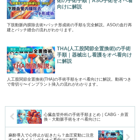
術の手術手順｜ASO手術をオペ看
向けに解説
下肢動脈内膜除去術+パッチ形成術の手順を完全解説。ASOの血行再
建とパッチ縫合の流れがわかります。
THA(人工股関節全置換術)の手術
整形・形成外科
手順｜器械出し看護をオペ看向け
に解説
人工股関節全置換術(THA)の手術手順をオペ看向けに解説。動画つき
で骨切り〜インプラント挿入の流れがわかります。
心臓血管外科の手術手順まとめ｜CABG・弁置
換・大動脈手術をオペ看向けに
麻酔導入で心停止が起きたら？血圧変動に注意
すべきタイミングをオペ看向けに解説