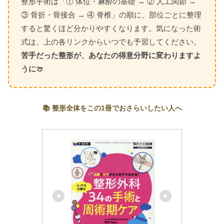
整形手術は「① 体位・麻酔の基礎 → ② 人工関節 →
③ 骨折・骨接合 → ④ 脊椎」の順に、部位ごとに整理
すると驚くほど分かりやすくなります。気になった術
式は、上の各リンクからいつでも予習してください。
苦手だった整形が、あなたの得意分野に変わりますよ
うに🍈
📚 整形全体をこの1冊でおさらいしたい人へ