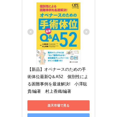
【新品】オペナースのための手
術体位最新Q＆A52　個別性によ
る困難事例を最速解決!　小澤聡
貴/編著　村上香織/編著
楽天市場で見る