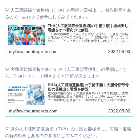
💡 人工股関節全置換術（THA）の手順と器械出し。解説動画もあ
るので、あわせて参考にしてみてください。
THA(人工股関節全置換術)の手術手順｜器械出し
看護をオペ看向けに解説
「THAの器械出しに入ることになったけど、正直なにが起
こるのかイメージできない…」 「展開が早くてついていけ
ない…」「インプラントの流れが覚えられない…」 そんな
不安を感じていませんか？ THAは骨切り・臼蓋形成・イン
プラント挿入など、 流れを理解していないと一気に難しく
mylifewithoutregrets.com
2022.08.03
感じる手術です。 でも安心してください。 この手術は「全
体像」と「流れ」を押さえるだけで、一気に理解しやすく
なります
💡 大腿骨頸部骨折で多いBHA（人工骨頭置換術）の手順はこち
ら。THAとセットで押さえると理解が深まります。
BHA(人工骨頭置換術)の手術手順｜大腿骨頸部骨
折の器械出し看護を解説
股関節の展開を行う 大腿筋膜をNo.21メスで切開し、大臀
筋を筋繊維に沿って分離していく コブ脊柱エレベーター
で、短回旋筋を引き出し、関節包が見えたらT字に切開する
☆レトラクター1・3・4を使用 骨頭を脱臼させる 股関節を
屈曲、内転、内旋させ、単鈍コウで大転子を背中側へと引
mylifewithoutregrets.com
2022.08.02
き、大腿骨頭を後方へと脱臼させる
💡 膝の人工膝関節置換術（TKA）の手順と器械出し。前編・後編
の解説動画もあるので参考にしてみてください。