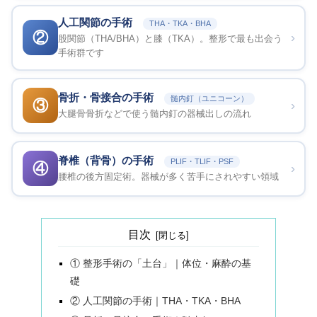
人工関節の手術
THA・TKA・BHA
②
›
股関節（THA/BHA）と膝（TKA）。整形で最も出会う
手術群です
骨折・骨接合の手術
髄内釘（ユニコーン）
③
›
大腿骨骨折などで使う髄内釘の器械出しの流れ
脊椎（背骨）の手術
PLIF・TLIF・PSF
④
›
腰椎の後方固定術。器械が多く苦手にされやすい領域
目次
① 整形手術の「土台」｜体位・麻酔の基
礎
② 人工関節の手術｜THA・TKA・BHA