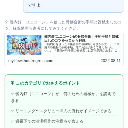
ですよ。
💡 髄内釘「ユニコーン」を使った骨接合術の手順と器械出しのコ
ツ。解説動画も参考にしてみてください。
髄内釘(ユニコーン)の骨接合術｜手術手順と器械
出しのコツをゼロから解説
『髄内釘を使った骨接合術の器械出し看護が不安…』 『大
腿骨や脛骨の手術手順、専門用語が多くて覚えられな
い…』 『整形外科手術の器械出しに苦手意識がある』 この
ように感じている手術室看護師（特に1〜3年目の方）も多
いのではないでしょうか？ 整形外科の骨接合手術、特に
mylifewithoutregrets.com
2022.08.11
「髄内釘（ずいないてい：イントラメドラリーネイル）」
を用いた手術は、使用する器械の種類が多く、手順も複雑
に感じやすいですよね。 しかし、「一般的な標準手順」と
いう大きな流れを一度理解してしまえば、どのメーカーの
インプラントであっても、次に何が来るかを予測しやすく
なります！
🎯 このカテゴリでおさえるポイント
✅ 髄内釘（ユニコーン）が「何のための器械か」を説明で
きる
✅ リーミング〜スクリュー挿入の流れがイメージできる
✅ 透視下での清潔操作の注意点が言える