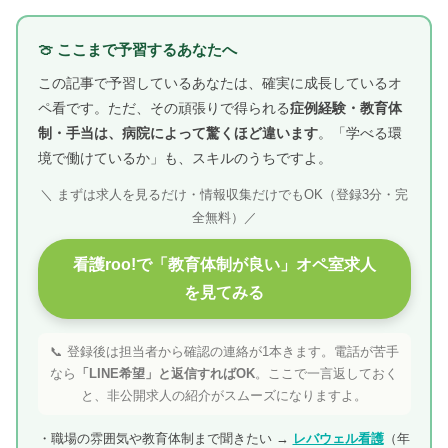
🍈 ここまで予習するあなたへ
この記事で予習しているあなたは、確実に成長しているオ
ペ看です。ただ、その頑張りで得られる
症例経験・教育体
制・手当は、病院によって驚くほど違います
。「学べる環
境で働けているか」も、スキルのうちですよ。
＼ まずは求人を見るだけ・情報収集だけでもOK（登録3分・完
全無料）／
看護roo!で「教育体制が良い」オペ室求人
を見てみる
📞 登録後は担当者から確認の連絡が1本きます。電話が苦手
なら
「LINE希望」と返信すればOK
。ここで一言返しておく
と、非公開求人の紹介がスムーズになりますよ。
・職場の雰囲気や教育体制まで聞きたい →
レバウェル看護
（年