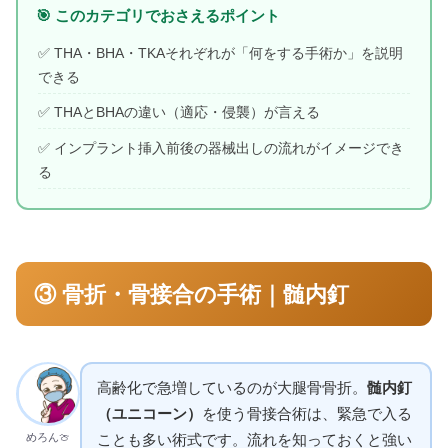
🎯 このカテゴリでおさえるポイント
✅ THA・BHA・TKAそれぞれが「何をする手術か」を説明
できる
✅ THAとBHAの違い（適応・侵襲）が言える
✅ インプラント挿入前後の器械出しの流れがイメージでき
る
③ 骨折・骨接合の手術｜髄内釘
高齢化で急増しているのが大腿骨骨折。
髄内釘
（ユニコーン）
を使う骨接合術は、緊急で入る
めろん🍈
ことも多い術式です。流れを知っておくと強い