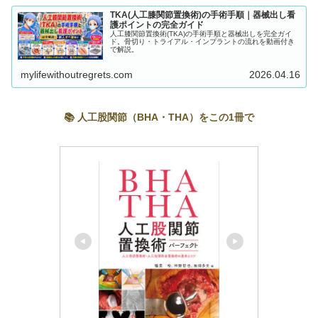
TKA(人工膝関節置換術)の手術手順｜器械出し看
護ポイントの完全ガイド
人工膝関節置換術(TKA)の手術手順と器械出しを完全ガイ
ド。骨切り・トライアル・インプラントの流れを動画付き
で解説。
mylifewithoutregrets.com
2026.04.16
📚 人工股関節（BHA・THA）をこの1冊で