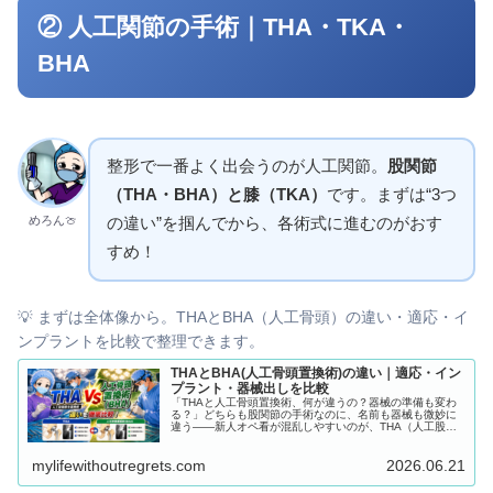
② 人工関節の手術｜THA・TKA・
BHA
整形で一番よく出会うのが人工関節。
股関節
（THA・BHA）と膝（TKA）
です。まずは“3つ
めろん🍈
の違い”を掴んでから、各術式に進むのがおす
すめ！
💡 まずは全体像から。THAとBHA（人工骨頭）の違い・適応・イ
ンプラントを比較で整理できます。
THAとBHA(人工骨頭置換術)の違い｜適応・イン
プラント・器械出しを比較
「THAと人工骨頭置換術、何が違うの？器械の準備も変わ
る？」どちらも股関節の手術なのに、名前も器械も微妙に
違う——新人オペ看が混乱しやすいのが、THA（人工股関
節全置換術）と人工骨頭置換術（BHA）の違いです。「結
局どこが違って、準備は何が変わるの？」と思いますよ
mylifewithoutregrets.com
2026.06.21
ね。この記事では、2つの術式の違いを比較表でスッキリ整
理し、適応・インプラント・器械出し・外回り看護の違い
まで、手術室看護師の視点でわかりやすく解説します