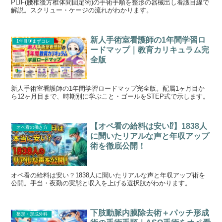
PLIF(腰椎後方椎体間固定術)の手術手順を整形の器械出し看護目線で
解説。スクリュー・ケージの流れがわかります。
新人手術室看護師の1年間学習ロ
1年目🔰まずコレ
ードマップ｜教育カリキュラム完
全版
新人手術室看護師の1年間学習ロードマップ完全版。配属1ヶ月目か
ら12ヶ月目まで、時期別に学ぶこと・ゴールをSTEP式で示します。
【オペ看の給料は安い⁉︎】1838人
オペ看の働き方
に聞いたリアルな声と年収アップ
術を徹底公開！
オペ看の給料は安い？1838人に聞いたリアルな声と年収アップ術を
公開。手当・夜勤の実態と収入を上げる選択肢がわかります。
下肢動脈内膜除去術＋パッチ形成
整形・形成外科