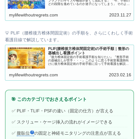
プラントのサイズや種類が多くて混乱する」 「今、手術の
どの段階を進めているのか迷子になってしまう」 そのよう
に感じているあなたに向け、本記事では腰椎後方固定術の
器械出し・外回り看護のポイントを、「基礎の基礎から徹
mylifewithoutregrets.com
2023.11.27
底的に、どこよりも詳しく」解説します。
💡 PLIF（腰椎後方椎体間固定術）の手順を、さらにくわしく手術
看護目線で解説しています。
PLIF(腰椎後方椎体間固定術)の手術手順｜整形の
器械出し看護ポイント
『後方椎体固定術の手術看護手順を知りたい』『整形手術
の器械出しが苦手・・・』このように思う手術室看護師向
けに後方椎体固定術の手術手順に沿って手術看護を解説し
ていきます！
mylifewithoutregrets.com
2023.02.16
🎯 このカテゴリでおさえるポイント
✅ PLIF・TLIF・PSFの違い（固定の仕方）が言える
✅ スクリュー・ケージ挿入の流れがイメージできる
✅
腹臥位
の固定と神経モニタリングの注意点が言える