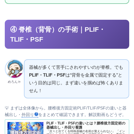
④ 脊椎（背骨）の手術｜PLIF・
TLIF・PSF
器械が多くて苦手にされやすいのが脊椎。でも
PLIF・TLIF・PSF
は“背骨を金属で固定する”と
めろん🍈
いう目的は同じ。まず違いを掴めば怖くありま
せん！
💡 まずは全体像から。腰椎後方固定術PLIF/TLIF/PSFの違いと器
械出し・
外回り
をまとめて確認できます。解説動画もどうぞ。
PLIF・TLIF・PSFの違いとは？腰椎後方固定術の
器械出し・外回り看護
「次々と出てくる特殊器械の名前が覚えられない」 「イン