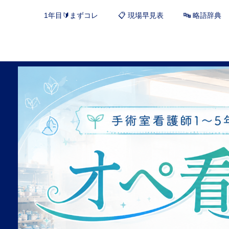
1年目🔰まずコレ
📋 現場早見表
🔤 略語辞典