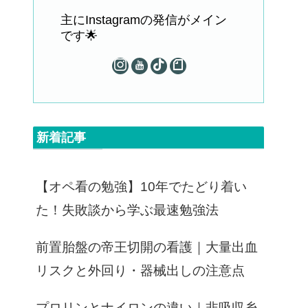
主にInstagramの発信がメイン
です🌟
新着記事
【オペ看の勉強】10年でたどり着い
た！失敗談から学ぶ最速勉強法
前置胎盤の帝王切開の看護｜大量出血
リスクと外回り・器械出しの注意点
プロリンとナイロンの違い｜非吸収糸