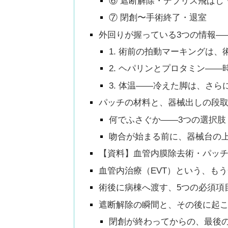
⑥ 遮断解除・デブリス飛ばし
⑦ 閉創〜手術終了・退室
外回りが握っている3つの情報—
1. 術前の拍動マーキングは
2. ヘパリンとプロタミン——
3. 体温——冷えた脚は、さら
パッチの材料と、器械出しの段
何でふさぐか——3つの選択肢
吻合が始まる前に、器械台の
【資料】血管内膜除去術・パッ
血管内治療（EVT）という、も
術後に病棟へ渡す、5つの必須項
遮断解除の瞬間と、その後に起
閉創が終わってからの、最後