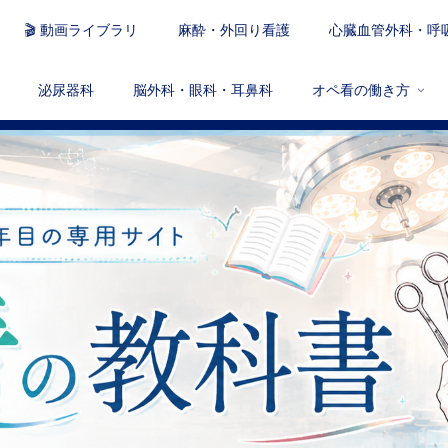
🎬 動画ライブラリ
麻酔・外回り看護
心臓血管外科・呼
泌尿器科
脳外科・眼科・耳鼻科
オペ看の働き方