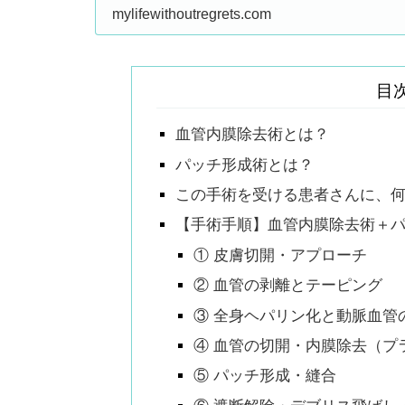
イトを選べば良いかわ
mylifewithoutregrets.com
はずです。
目
血管内膜除去術とは？
パッチ形成術とは？
この手術を受ける患者さんに、
【手術手順】血管内膜除去術＋
① 皮膚切開・アプローチ
② 血管の剥離とテーピング
③ 全身ヘパリン化と動脈血管
④ 血管の切開・内膜除去（プ
⑤ パッチ形成・縫合