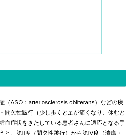
teriosclerosis obliterans）などの疾
・間欠性跛行（少し歩くと足が痛くなり、休むと
虚血症状をきたしている患者さんに適応となる手
いうと、第II度（間欠性跛行）から第IV度（潰瘍・