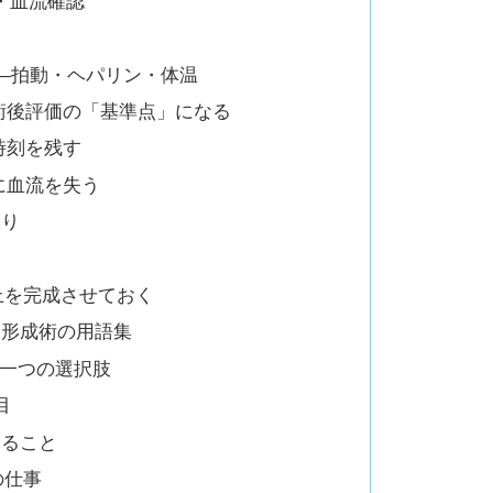
・血流確認
—拍動・ヘパリン・体温
、術後評価の「基準点」になる
時刻を残す
に血流を失う
取り
上を完成させておく
チ形成術の用語集
う一つの選択肢
目
こること
の仕事