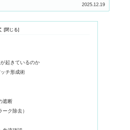
からない…」 そんなあなたに、この記事が必ず役立つ
2025.12.19
次
何が起きているのか
パッチ形成術
の遮断
ラーク除去）