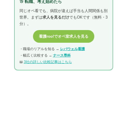
🍈 転職、考え始めたら
同じオペ看でも、病院が違えば手当も人間関係も別
世界。まずは
求人を見るだけ
でもOKです（無料・3
分）。
看護roo!でオペ室求人を見る
・職場のリアルを知る →
レバウェル看護
・幅広く比較する →
ナース専科
📖
3社の詳しい比較記事はこちら