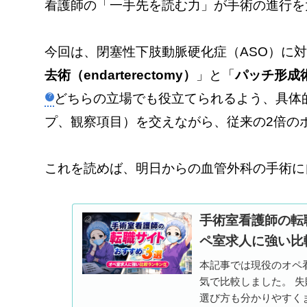
看護師の「一手先を読む力」が手術の進行を
今回は、閉塞性下肢動脈硬化症（ASO）に
去術（endarterectomy）
」と「
パッチ形成
どちらの立場でも役立てられるよう、具体
プ、観察項目）を交えながら、従来の2倍の
これを読めば、明日からの血管外科の手術に
手術室看護師の転
ペ室求人に強い比
本記事では現役のオペ
気で比較しました。 
選び方も分かりやすく