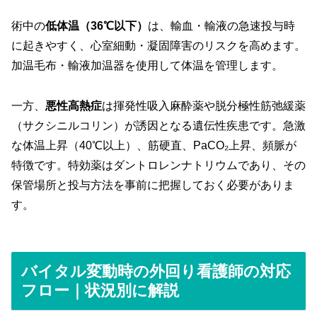
術中の
低体温（36℃以下）
は、輸血・輸液の急速投与時
に起きやすく、心室細動・凝固障害のリスクを高めます。
加温毛布・輸液加温器を使用して体温を管理します。
一方、
悪性高熱症
は揮発性吸入麻酔薬や脱分極性筋弛緩薬
（サクシニルコリン）が誘因となる遺伝性疾患です。急激
な体温上昇（40℃以上）、筋硬直、PaCO₂上昇、頻脈が
特徴です。特効薬はダントロレンナトリウムであり、その
保管場所と投与方法を事前に把握しておく必要がありま
す。
バイタル変動時の外回り看護師の対応
フロー｜状況別に解説