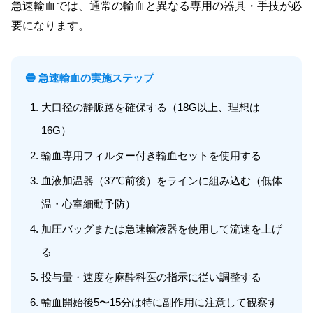
急速輸血では、通常の輸血と異なる専用の器具・手技が必
要になります。
🔵 急速輸血の実施ステップ
大口径の静脈路を確保する（18G以上、理想は
16G）
輸血専用フィルター付き輸血セットを使用する
血液加温器（37℃前後）をラインに組み込む（低体
温・心室細動予防）
加圧バッグまたは急速輸液器を使用して流速を上げ
る
投与量・速度を麻酔科医の指示に従い調整する
輸血開始後5〜15分は特に副作用に注意して観察す