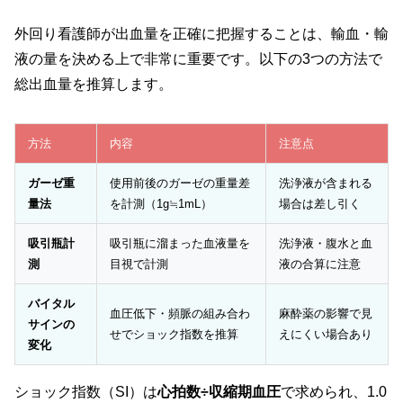
外回り看護師が出血量を正確に把握することは、輸血・輸
液の量を決める上で非常に重要です。以下の3つの方法で
総出血量を推算します。
方法
内容
注意点
ガーゼ重
使用前後のガーゼの重量差
洗浄液が含まれる
量法
を計測（1g≒1mL）
場合は差し引く
吸引瓶計
吸引瓶に溜まった血液量を
洗浄液・腹水と血
測
目視で計測
液の合算に注意
バイタル
血圧低下・頻脈の組み合わ
麻酔薬の影響で見
サインの
せでショック指数を推算
えにくい場合あり
変化
ショック指数（SI）は
心拍数÷収縮期血圧
で求められ、1.0