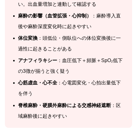
い。出血量増加と連動して確認する
麻酔の影響（血管拡張・心抑制）
：麻酔導入直
後や麻酔深度変化時に起きやすい
体位変換
：頭低位・側臥位への体位変換後に一
過性に起きることがある
アナフィラキシー
：血圧低下＋頻脈＋SpO₂低下
の3徴が揃うと強く疑う
心筋虚血・心不全
：心電図変化・心拍出量低下
を伴う
脊椎麻酔・硬膜外麻酔による交感神経遮断
：区
域麻酔後に起きやすい