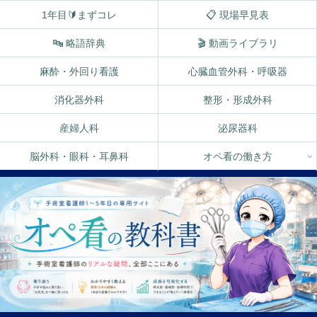
1年目🔰まずコレ
📋 現場早見表
🔤 略語辞典
🎬 動画ライブラリ
麻酔・外回り看護
心臓血管外科・呼吸器
消化器外科
整形・形成外科
産婦人科
泌尿器科
脳外科・眼科・耳鼻科
オペ看の働き方