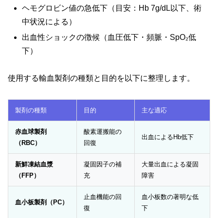
ヘモグロビン値の急低下（目安：Hb 7g/dL以下、術
中状況による）
出血性ショックの徴候（血圧低下・頻脈・SpO₂低
下）
使用する輸血製剤の種類と目的を以下に整理します。
製剤の種類
目的
主な適応
赤血球製剤
酸素運搬能の
出血によるHb低下
（RBC）
回復
新鮮凍結血漿
凝固因子の補
大量出血による凝固
（FFP）
充
障害
止血機能の回
血小板数の著明な低
血小板製剤（PC）
復
下