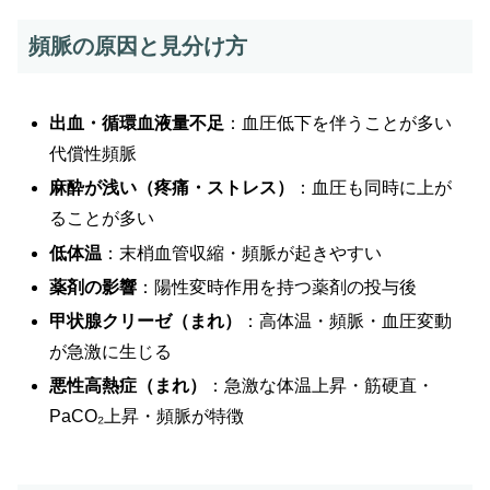
頻脈の原因と見分け方
出血・循環血液量不足
：血圧低下を伴うことが多い
代償性頻脈
麻酔が浅い（疼痛・ストレス）
：血圧も同時に上が
ることが多い
低体温
：末梢血管収縮・頻脈が起きやすい
薬剤の影響
：陽性変時作用を持つ薬剤の投与後
甲状腺クリーゼ（まれ）
：高体温・頻脈・血圧変動
が急激に生じる
悪性高熱症（まれ）
：急激な体温上昇・筋硬直・
PaCO₂上昇・頻脈が特徴