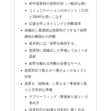
術中急変時の役割分担（一般的な例）
コミュニケーションのポイント｜CUS
とSBARを使いこなす
応援を呼ぶタイミングと判断基準
器械出し看護師は急変時どうする？術野
継続か離脱かの判断
基本的には「術野を維持する」
急変時に器械出しが準備しておくべき
器材
術野を離れる判断が必要なケース
急変対応で新人オペ看がよくやるミスと
対策
急変を「経験値」に変える！事後振り返
りと日常的な準備
デブリーフィング（事後振り返り）の
進め方
急変対応の知識を日常的に磨く方法