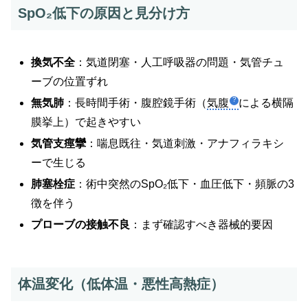
SpO₂低下の原因と見分け方
換気不全
：気道閉塞・人工呼吸器の問題・気管チュ
ーブの位置ずれ
無気肺
：長時間手術・腹腔鏡手術（
気腹
による横隔
膜挙上）で起きやすい
気管支痙攣
：喘息既往・気道刺激・アナフィラキシ
ーで生じる
肺塞栓症
：術中突然のSpO₂低下・血圧低下・頻脈の3
徴を伴う
プローブの接触不良
：まず確認すべき器械的要因
体温変化（低体温・悪性高熱症）