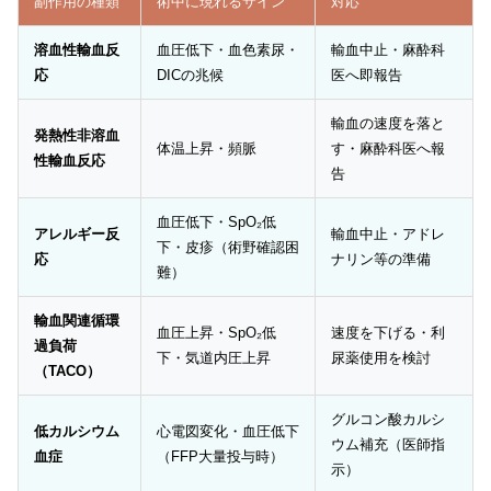
副作用の種類
術中に現れるサイン
対応
溶血性輸血反
血圧低下・血色素尿・
輸血中止・麻酔科
応
DICの兆候
医へ即報告
輸血の速度を落と
発熱性非溶血
体温上昇・頻脈
す・麻酔科医へ報
性輸血反応
告
血圧低下・SpO₂低
アレルギー反
輸血中止・アドレ
下・皮疹（術野確認困
応
ナリン等の準備
難）
輸血関連循環
血圧上昇・SpO₂低
速度を下げる・利
過負荷
下・気道内圧上昇
尿薬使用を検討
（TACO）
グルコン酸カルシ
低カルシウム
心電図変化・血圧低下
ウム補充（医師指
血症
（FFP大量投与時）
示）