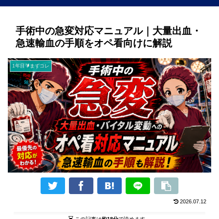
手術中の急変対応マニュアル｜大量出血・
急速輸血の手順をオペ看向けに解説
1年目🔰まずコレ
2026.07.12
この記事は
約18分
で読めます。