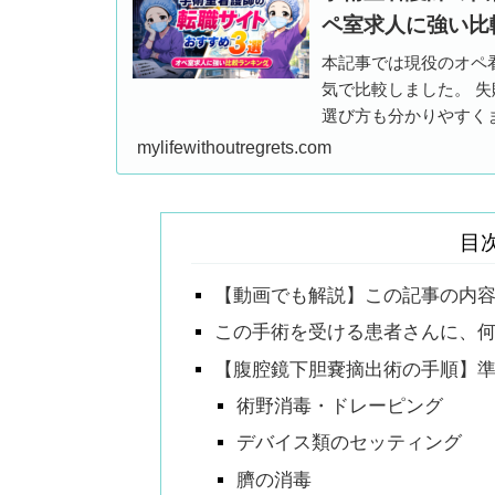
ペ室求人に強い比
本記事では現役のオペ
気で比較しました。 
選び方も分かりやすく
イトを選べば良いかわ
mylifewithoutregrets.com
はずです。
目
【動画でも解説】この記事の内
この手術を受ける患者さんに、
【腹腔鏡下胆嚢摘出術の手順】
術野消毒・ドレーピング
デバイス類のセッティング
臍の消毒