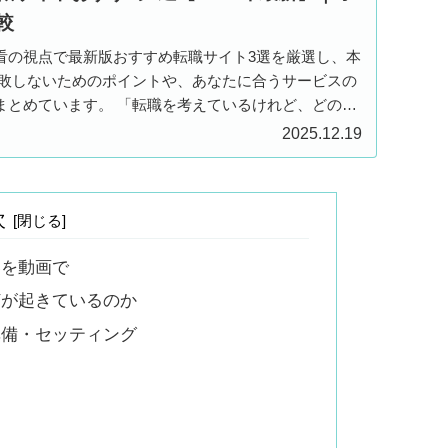
較
看の視点で最新版おすすめ転職サイト3選を厳選し、本
失敗しないためのポイントや、あなたに合うサービスの
まとめています。 「転職を考えているけれど、どのサ
からない…」 そんなあなたに、この記事が必ず役立つ
2025.12.19
次
容を動画で
何が起きているのか
準備・セッティング