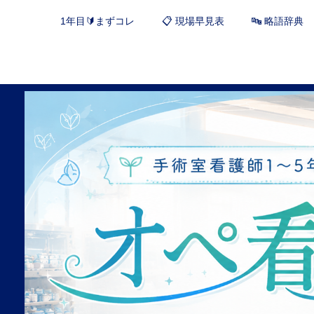
1年目🔰まずコレ
📋 現場早見表
🔤 略語辞典