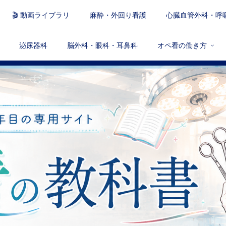
🎬 動画ライブラリ
麻酔・外回り看護
心臓血管外科・呼
泌尿器科
脳外科・眼科・耳鼻科
オペ看の働き方