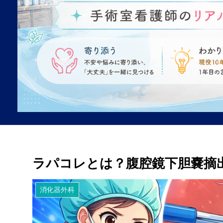
ラパコレとは？腹腔鏡下胆嚢摘
消化器外科