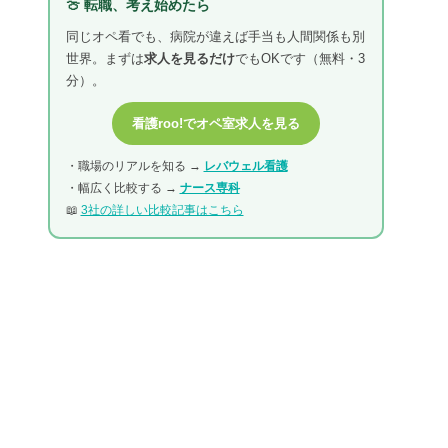
🍈 転職、考え始めたら
同じオペ看でも、病院が違えば手当も人間関係も別
世界。まずは
求人を見るだけ
でもOKです（無料・3
分）。
看護roo!でオペ室求人を見る
・職場のリアルを知る →
レバウェル看護
・幅広く比較する →
ナース専科
📖
3社の詳しい比較記事はこちら