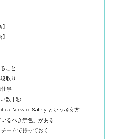
合】
合】
いること
の段取り
の仕事
ない数十秒
l View of Safety という考え方
ているべき景色」がある
、チームで持っておく