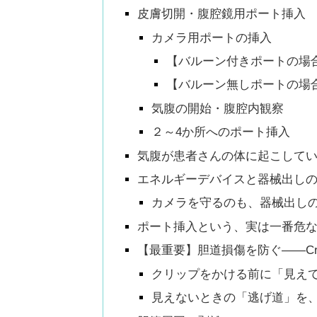
皮膚切開・腹腔鏡用ポート挿入
カメラ用ポートの挿入
【バルーン付きポートの場
【バルーン無しポートの場
気腹の開始・腹腔内観察
２～4か所へのポート挿入
気腹が患者さんの体に起こして
エネルギーデバイスと器械出し
カメラを守るのも、器械出し
ポート挿入という、実は一番危
【最重要】胆道損傷を防ぐ——Critica
クリップをかける前に「見え
見えないときの「逃げ道」を