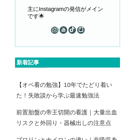
主にInstagramの発信がメイン
です🌟
新着記事
【オペ看の勉強】10年でたどり着い
た！失敗談から学ぶ最速勉強法
前置胎盤の帝王切開の看護｜大量出血
リスクと外回り・器械出しの注意点
プロリンとナイロンの違い｜非吸収糸