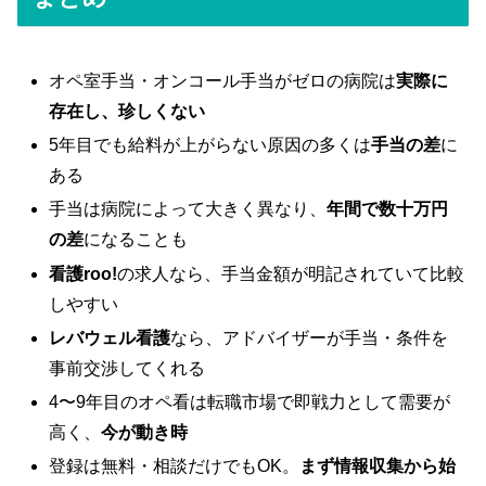
オペ室手当・オンコール手当がゼロの病院は
実際に
存在し、珍しくない
5年目でも給料が上がらない原因の多くは
手当の差
に
ある
手当は病院によって大きく異なり、
年間で数十万円
の差
になることも
看護roo!
の求人なら、手当金額が明記されていて比較
しやすい
レバウェル看護
なら、アドバイザーが手当・条件を
事前交渉してくれる
4〜9年目のオペ看は転職市場で即戦力として需要が
高く、
今が動き時
登録は無料・相談だけでもOK。
まず情報収集から始