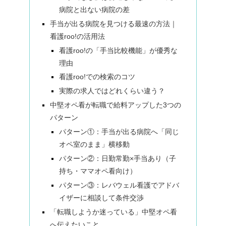
病院と出ない病院の差
手当が出る病院を見つける最速の方法｜
看護roo!の活用法
看護roo!の「手当比較機能」が優秀な
理由
看護roo!での検索のコツ
実際の求人ではどれくらい違う？
中堅オペ看が転職で給料アップした3つの
パターン
パターン①：手当が出る病院へ「同じ
オペ室のまま」横移動
パターン②：日勤常勤×手当あり（子
持ち・ママオペ看向け）
パターン③：レバウェル看護でアドバ
イザーに相談して条件交渉
「転職しようか迷っている」中堅オペ看
へ伝えたいこと