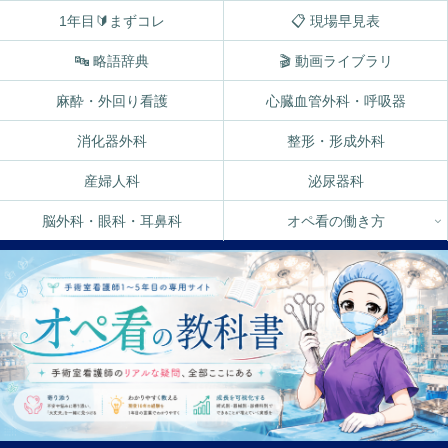
1年目🔰まずコレ
📋 現場早見表
🔤 略語辞典
🎬 動画ライブラリ
麻酔・外回り看護
心臓血管外科・呼吸器
消化器外科
整形・形成外科
産婦人科
泌尿器科
脳外科・眼科・耳鼻科
オペ看の働き方