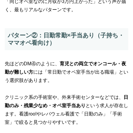
「同じオペ室なのに月収が3万円上がった」という声が届
く、最もリアルなパターンです。
パターン②：日勤常勤×手当あり（子持ち・
ママオペ看向け）
先ほどのDM④のように、
育児との両立でオンコール・夜
勤が難しい方
には「常日勤でオペ室手当が出る職場」とい
う選択肢があります。
クリニック系の手術室や、外来手術センターなどでは、
日
勤のみ・残業少なめ・オペ室手当あり
という求人が存在し
ます。看護roo!やレバウェル看護で「日勤のみ」「手術
室」で絞ると見つかりやすいです。