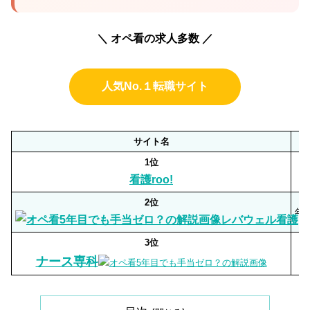
＼ オペ看の求人多数 ／
人気No.１転職サイト
サイト名
1位
看護roo!
2位
年
レバウェル看護
3位
ナース専科