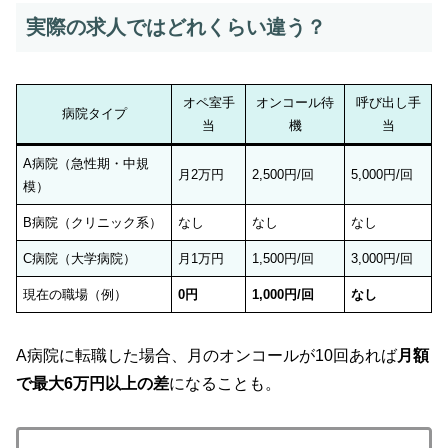
実際の求人ではどれくらい違う？
オペ室手
オンコール待
呼び出し手
病院タイプ
当
機
当
A病院（急性期・中規
月2万円
2,500円/回
5,000円/回
模）
B病院（クリニック系）
なし
なし
なし
C病院（大学病院）
月1万円
1,500円/回
3,000円/回
現在の職場（例）
0円
1,000円/回
なし
A病院に転職した場合、月のオンコールが10回あれば
月額
で最大6万円以上の差
になることも。