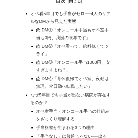
目次
オペ看5年目でも手当がゼロ──4人のリア
ルなDMから見えた実態
📩 DM①「オンコール手当もオペ室手
当も0円、我慢の限界です」
📩 DM②「オペ看って、給料低くてツ
ライ」
📩 DM③「オンコール手当1000円、安
すぎますよね？」
📩 DM④「育休復帰でオペ室、夜勤は
無理。常日勤へ転職したい」
なぜ5年目でも手当が出ない病院が存在す
るのか？
オペ室手当・オンコール手当の仕組み
をざっくり理解する
手当格差が生まれる3つの理由
「手当なし」は普通じゃない──出る