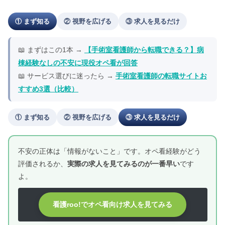
① まず知る
② 視野を広げる
③ 求人を見るだけ
📖 まずはこの1本 →
【手術室看護師から転職できる？】病
棟経験なしの不安に現役オペ看が回答
📖 サービス選びに迷ったら →
手術室看護師の転職サイトお
すすめ3選（比較）
① まず知る
② 視野を広げる
③ 求人を見るだけ
不安の正体は「情報がないこと」です。オペ看経験がどう
評価されるか、
実際の求人を見てみるのが一番早い
です
よ。
看護roo!でオペ看向け求人を見てみる