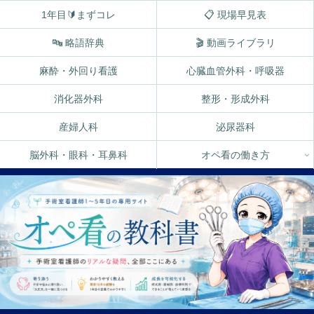
1年目🔰まずコレ
📋 現場早見表
🔤 略語辞典
🎬 動画ライブラリ
麻酔・外回り看護
心臓血管外科・呼吸器
消化器外科
整形・形成外科
産婦人科
泌尿器科
脳外科・眼科・耳鼻科
オペ看の働き方