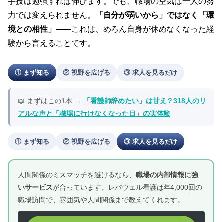
手技は勉強すれば伸びます。でも、職場の空気は一人の努
力では変えられません。
「自分が弱いから」ではなく「環
境との相性」
——これは、めろん自身が休めなくなった経
験から言えることです。
① まず知る
② 視野を広げる
③ 求人を見るだけ
📖 まずはこの1本 →
「看護師辞めたい」は甘え？318人のリ
アルな声と「職場に行けなくなった日」の実体験
① まず知る
② 視野を広げる
③ 求人を見るだけ
人間関係のミスマッチを避けるなら、
職場の内部情報に強
いサービス
が合っています。レバウェル看護は年4,000回の
職場訪問で、雰囲気や人間関係まで教えてくれます。