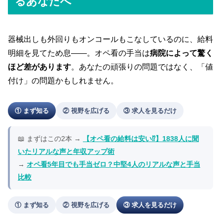
るあなたへ
器械出しも外回りもオンコールもこなしているのに、給料
明細を見てため息——。オペ看の手当は
病院によって驚く
ほど差があります
。あなたの頑張りの問題ではなく、「値
付け」の問題かもしれません。
① まず知る
② 視野を広げる
③ 求人を見るだけ
📖 まずはこの2本 →
【オペ看の給料は安い⁉︎】1838人に聞
いたリアルな声と年収アップ術
→
オペ看5年目でも手当ゼロ？中堅4人のリアルな声と手当
比較
① まず知る
② 視野を広げる
③ 求人を見るだけ