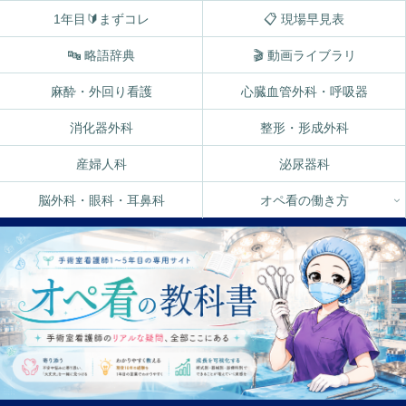
1年目🔰まずコレ
📋 現場早見表
🔤 略語辞典
🎬 動画ライブラリ
麻酔・外回り看護
心臓血管外科・呼吸器
消化器外科
整形・形成外科
産婦人科
泌尿器科
脳外科・眼科・耳鼻科
オペ看の働き方