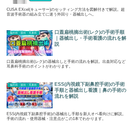
CUSA EXcel(キューサー)のセッティング方法を図解付きで解説。超
音波手術器の組み立てに迷う外回り・器械出しへ。
口蓋扁桃摘出術(レク)の手術手順
脳外科・眼科・耳鼻科
｜器械出し・手術看護の流れを解
説
口蓋扁桃摘出術(レク)の器械出しと手術の流れを解説。出血対応など
耳鼻科手術のポイントがわかります。
ESS(内視鏡下副鼻腔手術)の手術
脳外科・眼科・耳鼻科
手順と器械出し看護｜鼻の手術の
流れを解説
ESS(内視鏡下副鼻腔手術)の器械出し手順を新人オペ看向けに解説。
手術の流れ・使用器械・注意点がこの1本でわかります。