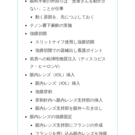
眼科手術の外回りは「患者さんを動かさ
ない」ことが仕事
動く原因を、先につぶしておく
テノン嚢下麻酔の実施
強膜切開
スリットナイフ使用し強膜切開
強膜切開での器械出し看護ポイント
前房への粘弾性物質注入（ディスコビス
ク・ヒーロンV）
眼内レンズ（IOL）挿入
眼内レンズ（IOL）挿入
強膜穿刺
穿刺針内へ眼内レンズ支持部の挿入
眼内レンズ支持部を眼外へ引き出し
眼内レンズの強膜固定
眼内レンズ支持部にフランジの作成
フランジを押し込み眼内レンズを強膜