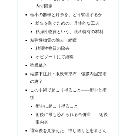
内で固定
極小の器械と針糸を、どう管理するか
紛失を防ぐための、具体的な工夫
粘弾性物質という、眼科特有の材料
粘弾性物質の除去・縮瞳
粘弾性物質の除去
オビソートにて縮瞳
強膜縫合
結膜下注射・眼軟膏塗布・強膜内固定術
の終了
この手術で起こり得ること——術中と術
後
術中に起こり得ること
術後に最も恐れられる合併症——術後
眼内炎
退室後を見据えた、申し送りと患者さん