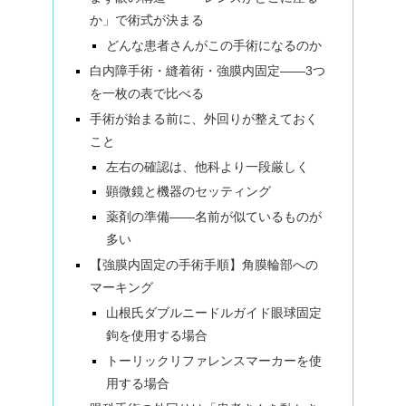
か」で術式が決まる
どんな患者さんがこの手術になるのか
白内障手術・縫着術・強膜内固定——3つ
を一枚の表で比べる
手術が始まる前に、外回りが整えておく
こと
左右の確認は、他科より一段厳しく
顕微鏡と機器のセッティング
薬剤の準備——名前が似ているものが
多い
【強膜内固定の手術手順】角膜輪部への
マーキング
山根氏ダブルニードルガイド眼球固定
鉤を使用する場合
トーリックリファレンスマーカーを使
用する場合