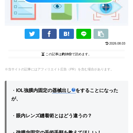
2026.08.03
この記事は
約19分
で読めます。
※当サイトの記事にはアフィリエイト広告（PR）を含む場合があります。
・
IOL強膜内固定の
器械出し
をすることになった
が、
・
眼内レンズ縫着術とはどう違うの？
・
強膜内固定の手術手順を教えてほしい！