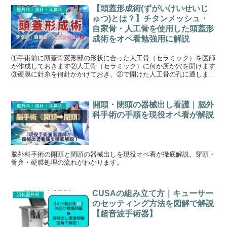
【頭蓋形成術(ずがいけいせいじ
脳外科・眼科・耳鼻科
ゅつ)とは？】チタンメッシュ・
自家骨・人工骨を使用した頭蓋形
成術をオペ看勉強用に解説
①手術前に頭蓋骨変形部の形状に合った人工骨（セラミック）を医師
が作成しておきます②人工骨（セラミック）に何か所か穴を開けます
③硬膜に針糸を何針かかけておき、②で開けた人工骨の孔に通します
④人工骨の穴開けした箇所に、必要に応じてチタンプレートやスクリ
ューで骨を固定します
開頭・閉頭の器械出し看護｜脳外
脳外科・眼科・耳鼻科
科手術の手順を現役オペ看が解説
脳外科手術の開頭と閉頭の器械出しを現役オペ看が徹底解説。穿頭・
骨弁・硬膜処理の流れがわかります。
CUSAの組み立て方｜キューサー
消化器外科
のセッティング方法を図解で解説
【超音波手術器】