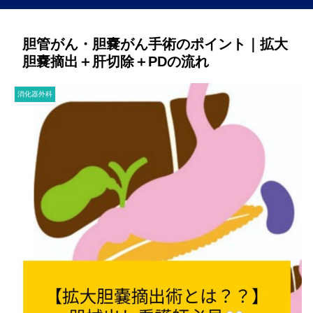
胆管がん・胆嚢がん手術のポイント｜拡大
胆嚢摘出＋肝切除＋PDの流れ
消化器外科