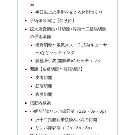
品
半日以上の手術を支える体制づくり
手術体位固定【仰臥位】
拡大胆嚢摘出+肝切除+膵頭十二指腸切除
の手術準備
術野消毒〜電気メス・CUSA(キューサ
ー)などセッティング
腹壁牽引鉤(開腹鉤)のセッティング
開腹【皮膚切開〜腹膜切開】
皮膚切開
筋層切開
腹膜切開
腹腔内検索
小網切開&リンパ節郭清（12a・8a・8p）
肝十二指腸靱帯漿膜&小網の切開
リンパ節郭清（12a・8a・8p）