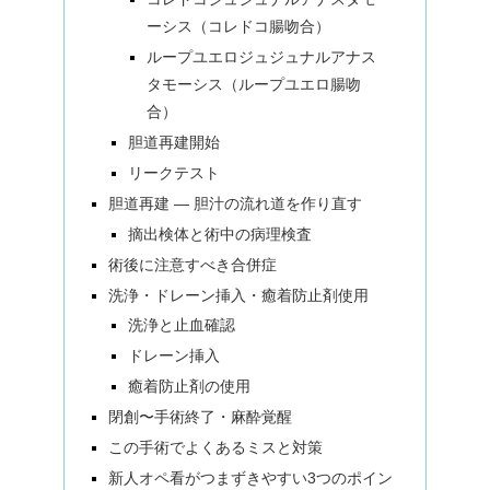
ーシス（コレドコ腸吻合）
ループユエロジュジュナルアナス
タモーシス（ループユエロ腸吻
合）
胆道再建開始
リークテスト
胆道再建 — 胆汁の流れ道を作り直す
摘出検体と術中の病理検査
術後に注意すべき合併症
洗浄・ドレーン挿入・癒着防止剤使用
洗浄と止血確認
ドレーン挿入
癒着防止剤の使用
閉創〜手術終了・麻酔覚醒
この手術でよくあるミスと対策
新人オペ看がつまずきやすい3つのポイン