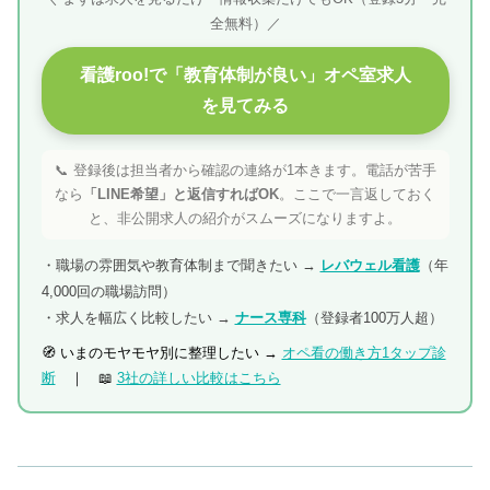
全無料）／
看護roo!で「教育体制が良い」オペ室求人
を見てみる
📞 登録後は担当者から確認の連絡が1本きます。電話が苦手
なら
「LINE希望」と返信すればOK
。ここで一言返しておく
と、非公開求人の紹介がスムーズになりますよ。
・職場の雰囲気や教育体制まで聞きたい →
レバウェル看護
（年
4,000回の職場訪問）
・求人を幅広く比較したい →
ナース専科
（登録者100万人超）
🧭 いまのモヤモヤ別に整理したい →
オペ看の働き方1タップ診
断
｜ 📖
3社の詳しい比較はこちら