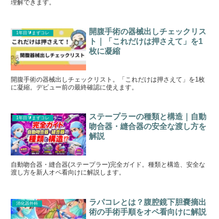
理解できます。
開腹手術の器械出しチェックリス
1年目🔰まずコレ
ト｜「これだけは押さえて」を1
枚に凝縮
開腹手術の器械出しチェックリスト。「これだけは押さえて」を1枚
に凝縮。デビュー前の最終確認に使えます。
ステープラーの種類と構造｜自動
1年目🔰まずコレ
吻合器・縫合器の安全な渡し方を
解説
自動吻合器・縫合器(ステープラー)完全ガイド。種類と構造、安全な
渡し方を新人オペ看向けに解説します。
ラパコレとは？腹腔鏡下胆嚢摘出
消化器外科
術の手術手順をオペ看向けに解説