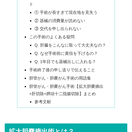
ト
① 手術が長すぎて現在地を見失う
② 器械の消費量が読めない
③ 交代を申し出られない
この手術のよくある疑問
Q. 肝臓をこんなに取って大丈夫なの？
Q. なぜ手術前に黄疸を下げるの？
Q. 1年目でも器械出しに入れる？
手術終了後の申し送りで伝えること
胆管がん・胆嚢がん手術の用語集
胆管がん・胆嚢がん手術【拡大胆嚢摘出
+肝切除+膵頭十二指腸切除】まとめ
参考文献
拡大胆嚢摘出術とは？