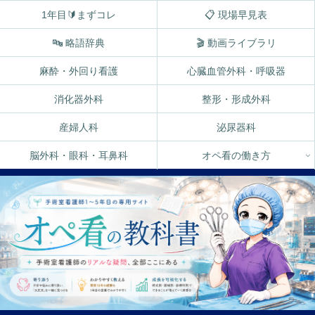
1年目🔰まずコレ
📋 現場早見表
🔤 略語辞典
🎬 動画ライブラリ
麻酔・外回り看護
心臓血管外科・呼吸器
消化器外科
整形・形成外科
産婦人科
泌尿器科
脳外科・眼科・耳鼻科
オペ看の働き方