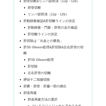
胆管切断&リンパ節郭清（12p・12b）
胆管切断
リンパ節郭清（12p・12b）
肝動静脈確認&肝切離ラインの決定
肝動静脈・門脈・胆管の走行確認
肝切離ラインの決定
肝切除は「出血との勝負」
肝S5 Glisson処理&肝切除&左右肝管の切
離
肝S5 Glisson処理
肝切除
左右肝管の切離
膵頭十二指腸切除
胆嚢・胆管・肝臓一部の摘出
胆道再建
胆道再建方法の選択
コレドコジュジュナルアナスタモ