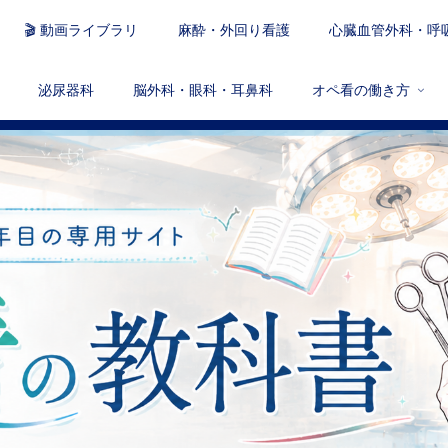
🎬 動画ライブラリ
麻酔・外回り看護
心臓血管外科・呼
泌尿器科
脳外科・眼科・耳鼻科
オペ看の働き方