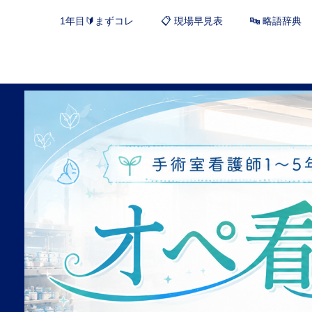
1年目🔰まずコレ
📋 現場早見表
🔤 略語辞典