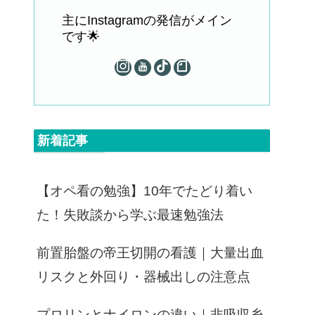
主にInstagramの発信がメイン
です🌟
新着記事
【オペ看の勉強】10年でたどり着い
た！失敗談から学ぶ最速勉強法
前置胎盤の帝王切開の看護｜大量出血
リスクと外回り・器械出しの注意点
プロリンとナイロンの違い｜非吸収糸