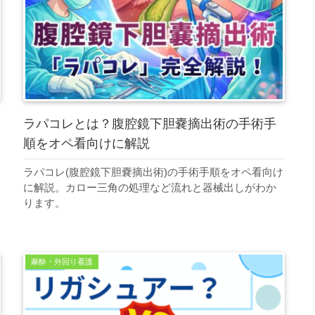
ラパコレとは？腹腔鏡下胆嚢摘出術の手術手
順をオペ看向けに解説
ラパコレ(腹腔鏡下胆嚢摘出術)の手術手順をオペ看向け
に解説。カロー三角の処理など流れと器械出しがわか
ります。
麻酔・外回り看護