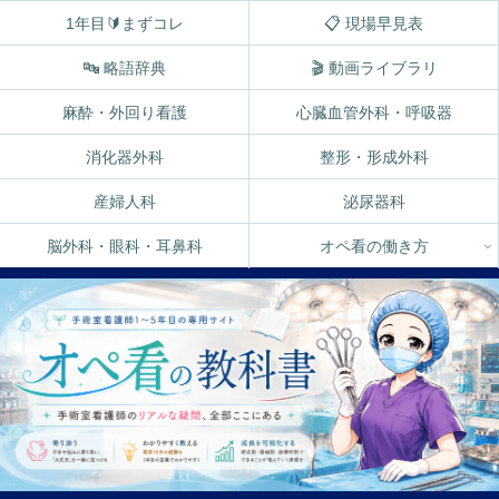
1年目🔰まずコレ
📋 現場早見表
🔤 略語辞典
🎬 動画ライブラリ
麻酔・外回り看護
心臓血管外科・呼吸器
消化器外科
整形・形成外科
産婦人科
泌尿器科
脳外科・眼科・耳鼻科
オペ看の働き方