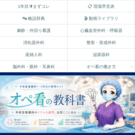
1年目🔰まずコレ
📋 現場早見表
🔤 略語辞典
🎬 動画ライブラリ
麻酔・外回り看護
心臓血管外科・呼吸器
消化器外科
整形・形成外科
産婦人科
泌尿器科
脳外科・眼科・耳鼻科
オペ看の働き方