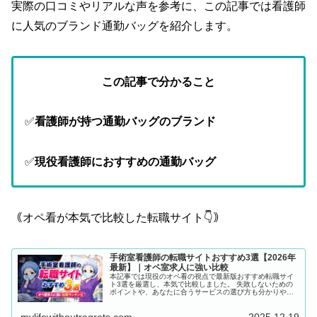
実際の口コミやリアルな声を参考に、この記事では看護師
に人気のブランド通勤バッグを紹介します。
この記事で分かること
✅
看護師が持つ通勤バッグのブランド
✅
現役
看護師におすすめの通勤バッグ
｟オペ看が本気で比較した転職サイト👇｠
手術室看護師の転職サイトおすすめ3選【2026年
最新】｜オペ室求人に強い比較
本記事では現役のオペ看の視点で最新版おすすめ転職サイ
ト3選を厳選し、本気で比較しました。 失敗しないための
ポイントや、あなたに合うサービスの選び方も分かりやす
くまとめています。 「転職を考えているけれど、どのサイ
トを選べば良いかわからない…」 そんなあなたに、この記
mylifewithoutregrets.com
2025.12.19
事が必ず役立つはずです。