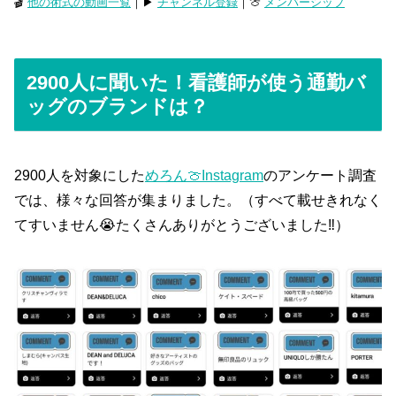
🎬
他の術式の動画一覧
｜▶
チャンネル登録
｜🍈
メンバーシップ
2900人に聞いた！看護師が使う通勤バ
ッグのブランドは？
2900人を対象にした
めろん🍈Instagram
のアンケート調査
では、様々な回答が集まりました。（すべて載せきれなく
てすいません😭たくさんありがとうございました‼︎）