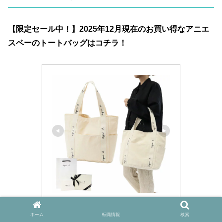
【限定セール中！】2025年12月現在のお買い得なアニエ
スベーのトートバッグはコチラ！
【期間限定！5％値引きSALE】
トートバッグ アニエスベー バッ
ホーム
転職情報
検索