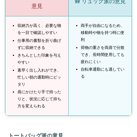
🎒 リュック派の意見
意見
収納力が高く、必要な物
両手が自由になるため、
を一目で確認しやすい
移動時や物を持つ時に便
利
仕事用の書類を折り曲げ
ずに収納できる
荷物の重さを両肩で分散
でき、長時間使用しても
きちんとした印象を与え
疲れにくい
やすい
自転車通勤にも適してい
素早く出し入れができ、
る
忙しい朝の通勤時にピッ
タリ
肩にかけたり手で持った
りと、状況に応じて持ち
方を変えられる
トートバッグ派の意見