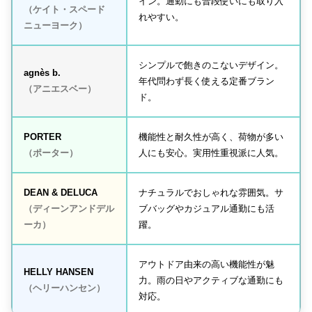
イン。通勤にも普段使いにも取り入
（ケイト・スペード
れやすい。
ニューヨーク）
シンプルで飽きのこないデザイン。
agnès b.
年代問わず長く使える定番ブラン
（アニエスベー）
ド。
PORTER
機能性と耐久性が高く、荷物が多い
（ポーター）
人にも安心。実用性重視派に人気。
DEAN & DELUCA
ナチュラルでおしゃれな雰囲気。サ
（ディーンアンドデル
ブバッグやカジュアル通勤にも活
ーカ）
躍。
アウトドア由来の高い機能性が魅
HELLY HANSEN
力。雨の日やアクティブな通勤にも
（ヘリーハンセン）
対応。