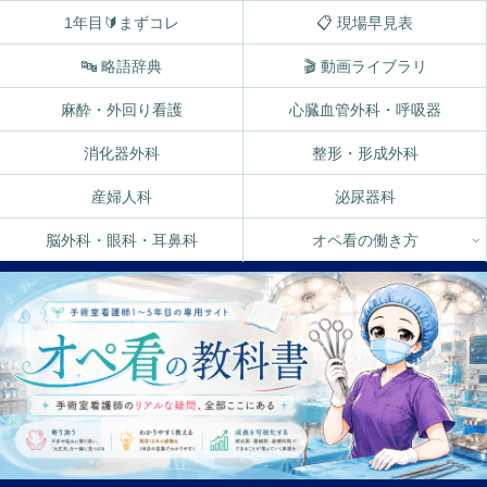
1年目🔰まずコレ
📋 現場早見表
🔤 略語辞典
🎬 動画ライブラリ
麻酔・外回り看護
心臓血管外科・呼吸器
消化器外科
整形・形成外科
産婦人科
泌尿器科
脳外科・眼科・耳鼻科
オペ看の働き方