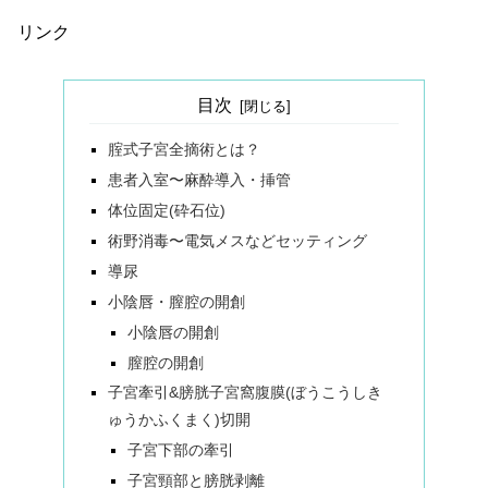
リンク
目次
腟式子宮全摘術とは？
患者入室〜麻酔導入・挿管
体位固定(砕石位)
術野消毒〜電気メスなどセッティング
導尿
小陰唇・膣腔の開創
小陰唇の開創
膣腔の開創
子宮牽引&膀胱子宮窩腹膜(ぼうこうしき
ゅうかふくまく)切開
子宮下部の牽引
子宮頸部と膀胱剥離