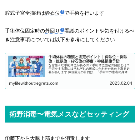
腟式子宮全摘術は
砕石位
で手術を行います
手術体位固定時の
外回り
看護のポイントや気を付けるべ
き注意事項については以下を参考にしてください
手術体位の種類と固定ポイント｜仰臥位・側臥
位・腹臥位・砕石位の褥瘡・神経損傷予防
なぜ様々な手術体位があるの？手術体位固定の目的とは？
手術をする際にはそれぞれの術式に合わせた体位を取る必
要があります 体位固定の目的は、「手術中の患者の身体へ
の負担を軽減させた上で、手術をより安全に行うため」な
のです そして、このように「どのような手術を行うのか」
mylifewithoutregrets.com
2023.02.04
によって「手術体位」も変わるのです
術野消毒〜電気メスなどセッティング
①臍下から大腿上部までを消毒します