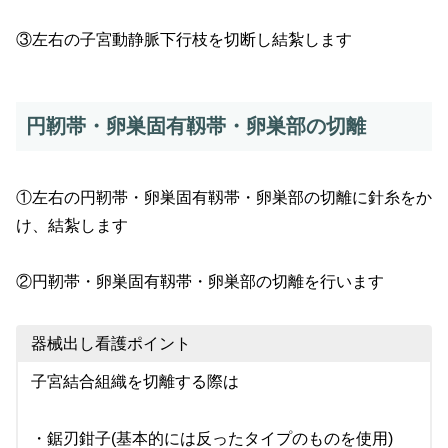
③左右の子宮動静脈下行枝を切断し結紮します
円靭帯・卵巣固有靱帯・卵巣部の切離
①左右の円靭帯・卵巣固有靱帯・卵巣部の切離に針糸をか
け、結紮します
②円靭帯・卵巣固有靱帯・卵巣部の切離を行います
器械出し看護ポイント
子宮結合組織を切離する際は
・鋸刃鉗子(基本的には反ったタイプのものを使用)