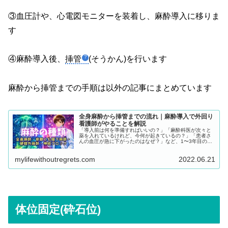
ら体系的に整理し、患者指導が正確かつ自信を持ってでき
るようになるための知識をまとめています。
③血圧計や、心電図モニターを装着し、麻酔導入に移りま
す
④麻酔導入後、
挿管
(そうかん)を行います
麻酔から挿管までの手順は以外の記事にまとめています
全身麻酔から挿管までの流れ｜麻酔導入で外回り
看護師がやることを解説
「導入前は何を準備すればいいの？」「麻酔科医が次々と
薬を入れているけれど、今何が起きているの？」「患者さ
んの血圧が急に下がったのはなぜ？」など、1〜3年目のオ
ペ看にとっては、麻酔の流れが掴めず、ただ指示を待つだ
けになってしまいがちです。しかし、麻酔の仕組みや種
mylifewithoutregrets.com
2022.06.21
類、導入のパターンを理解することで、麻酔科医の次の行
動が予測でき、患者さんの安全を守る「先回りの看護」が
できるようになります。
体位固定(砕石位)