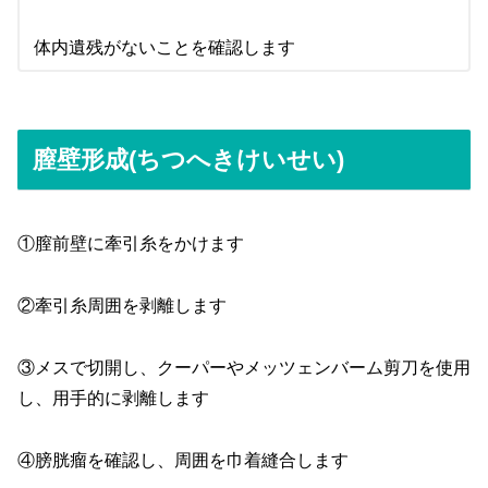
体内遺残がないことを確認します
膣壁形成(ちつへきけいせい)
①膣前壁に牽引糸をかけます
②牽引糸周囲を剥離します
③メスで切開し、クーパーやメッツェンバーム剪刀を使用
し、用手的に剥離します
④膀胱瘤を確認し、周囲を巾着縫合します