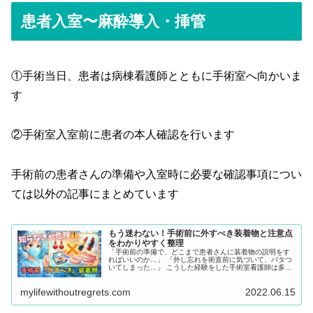
患者入室〜麻酔導入・挿管
①手術当日、患者は病棟看護師とともに手術室へ向かいま
す
②手術室入室前に患者の本人確認を行います
手術前の患者さんの準備や入室時に必要な確認事項につい
ては以外の記事にまとめています
もう迷わない！手術前に外すべき装着物と注意点
をわかりやすく整理
「手術前の準備で、どこまで患者さんに装着物の説明をす
ればいいのか…」 「外し忘れを術直前に気づいて、バタつ
いてしまった…」 こうした経験をした手術室看護師は多い
のではないでしょうか。特に初期研修の時期は、装着物の
指導理由を曖昧なまま受け継いでしまい、「なぜダメなの
mylifewithoutregrets.com
2022.06.15
か」を自分の言葉で説明できず不安を感じる場面も少なく
ありません。 この記事では、手術前に外すべき装着物とそ
の理由を「安全確保」「生体監視」「麻酔管理」の観点か