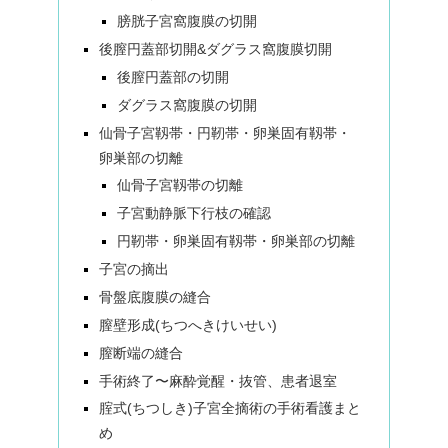
膀胱子宮窩腹膜の切開
後膣円蓋部切開&ダグラス窩腹膜切開
後膣円蓋部の切開
ダグラス窩腹膜の切開
仙骨子宮靱帯・円靭帯・卵巣固有靱帯・
卵巣部の切離
仙骨子宮靱帯の切離
子宮動静脈下行枝の確認
円靭帯・卵巣固有靱帯・卵巣部の切離
子宮の摘出
骨盤底腹膜の縫合
膣壁形成(ちつへきけいせい)
膣断端の縫合
手術終了〜麻酔覚醒・抜管、患者退室
腟式(ちつしき)子宮全摘術の手術看護まと
め