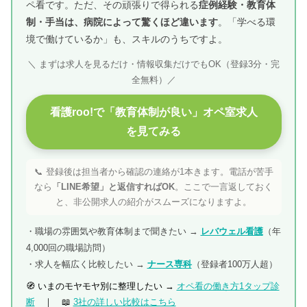
ペ看です。ただ、その頑張りで得られる
症例経験・教育体
制・手当は、病院によって驚くほど違います
。「学べる環
境で働けているか」も、スキルのうちですよ。
＼ まずは求人を見るだけ・情報収集だけでもOK（登録3分・完
全無料）／
看護roo!で「教育体制が良い」オペ室求人
を見てみる
📞 登録後は担当者から確認の連絡が1本きます。電話が苦手
なら
「LINE希望」と返信すればOK
。ここで一言返しておく
と、非公開求人の紹介がスムーズになりますよ。
・職場の雰囲気や教育体制まで聞きたい →
レバウェル看護
（年
4,000回の職場訪問）
・求人を幅広く比較したい →
ナース専科
（登録者100万人超）
🧭 いまのモヤモヤ別に整理したい →
オペ看の働き方1タップ診
断
｜ 📖
3社の詳しい比較はこちら