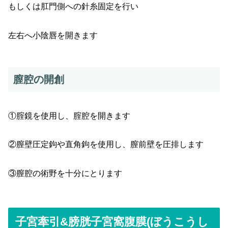
もしくは肛門側への針糸固定を行い
左右へ小陰唇を開きます
膣腔の開創
①腟鏡を使用し、腟腔を開きます
②膣壁圧定鉤や直角鉤を使用し、膣前壁を圧排します
③膣腔の術野を十分にとります
子宮牽引&膀胱子宮窩腹膜(ぼうこうし