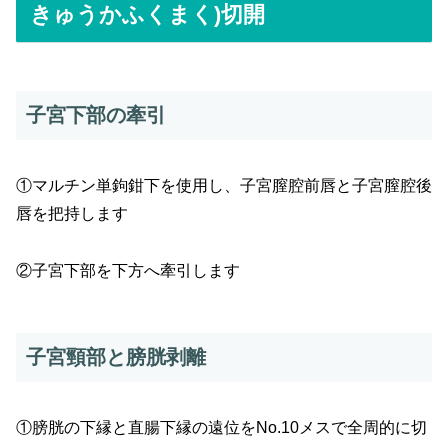
きゅうかふくまく)切開
子宮下部の牽引
①マルチン単鉤鉗下を使用し、子宮膣腔前唇と子宮膣腔後
唇を把持します
②子宮下部を下方へ牽引します
子宮頸部と膀胱剥離
①膀胱の下縁と直腸下縁の遠位をNo.10メスで全周的に切