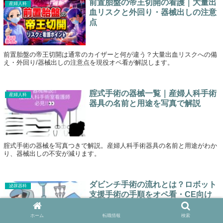
前置胎盤の帝王切開の看護｜大量出
産婦人科
血リスクと外回り・器械出しの注意
点
前置胎盤の帝王切開は通常のカイザーと何が違う？大量出血リスクへの備
え・外回り/器械出しの注意点を現役オペ看が解説します。
腟式手術の器械一覧｜産婦人科手術
産婦人科
器具の名前と用途を写真で解説
腟式手術の器械を写真つきで解説。産婦人科手術器具の名前と用途がわか
り、器械出しの不安が減ります。
ダビンチ手術の流れとは？ロボット
泌尿器科
支援手術の手順をオペ看・CE向け
に解説
ホーム
転職情報
検索